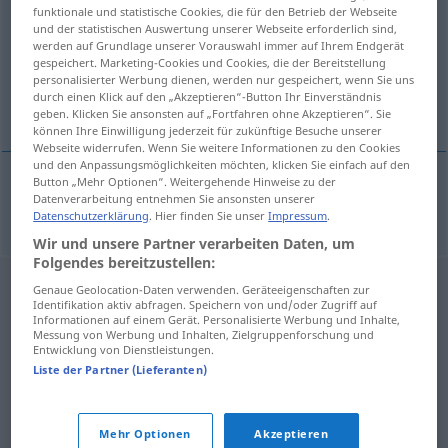
funktionale und statistische Cookies, die für den Betrieb der Webseite
und der statistischen Auswertung unserer Webseite erforderlich sind,
Übersicht aller Übersetzungen
werden auf Grundlage unserer Vorauswahl immer auf Ihrem Endgerät
(Für mehr Details die Übersetzung anklicken/antippen)
gespeichert. Marketing-Cookies und Cookies, die der Bereitstellung
personalisierter Werbung dienen, werden nur gespeichert, wenn Sie uns
durch einen Klick auf den „Akzeptieren“-Button Ihr Einverständnis
Induktions-
geben. Klicken Sie ansonsten auf „Fortfahren ohne Akzeptieren“. Sie
können Ihre Einwilligung jederzeit für zukünftige Besuche unserer
Webseite widerrufen. Wenn Sie weitere Informationen zu den Cookies
und den Anpassungsmöglichkeiten möchten, klicken Sie einfach auf den
Button „Mehr Optionen“. Weitergehende Hinweise zu der
Datenverarbeitung entnehmen Sie ansonsten unserer
Induktions-
indukcyjny
Datenschutzerklärung
. Hier finden Sie unser
Impressum
.
Wir und unsere Partner verarbeiten Daten, um
Folgendes bereitzustellen:
Genaue Geolocation-Daten verwenden. Geräteeigenschaften zur
Identifikation aktiv abfragen. Speichern von und/oder Zugriff auf
Informationen auf einem Gerät. Personalisierte Werbung und Inhalte,
Messung von Werbung und Inhalten, Zielgruppenforschung und
Entwicklung von Dienstleistungen.
Liste der Partner (Lieferanten)
Mehr Optionen
Akzeptieren