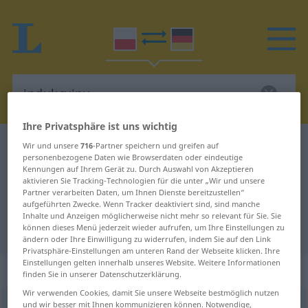
Ihre Privatsphäre ist uns wichtig
Polnisch-Deutsch Wörterbuch
indukcyjny
Wir und unsere
716
-Partner speichern und greifen auf
personenbezogene Daten wie Browserdaten oder eindeutige
Polnisch-Deutsch Übersetzung für
Kennungen auf Ihrem Gerät zu. Durch Auswahl von Akzeptieren
aktivieren Sie Tracking-Technologien für die unter „Wir und unsere
"indukcyjny"
Partner verarbeiten Daten, um Ihnen Dienste bereitzustellen“
aufgeführten Zwecke. Wenn Tracker deaktiviert sind, sind manche
Inhalte und Anzeigen möglicherweise nicht mehr so relevant für Sie. Sie
"indukcyjny" Deutsch Übersetzung
können dieses Menü jederzeit wieder aufrufen, um Ihre Einstellungen zu
ändern oder Ihre Einwilligung zu widerrufen, indem Sie auf den Link
Privatsphäre-Einstellungen am unteren Rand der Webseite klicken. Ihre
Einstellungen gelten innerhalb unseres Website. Weitere Informationen
„indukcyjny“
finden Sie in unserer Datenschutzerklärung.
Wir verwenden Cookies, damit Sie unsere Webseite bestmöglich nutzen
und wir besser mit Ihnen kommunizieren können. Notwendige,
indukcyjny