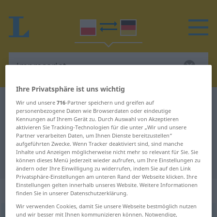
Ihre Privatsphäre ist uns wichtig
Polnisch-Deutsch Wörterbuch
impresariat
Wir und unsere
716
-Partner speichern und greifen auf
personenbezogene Daten wie Browserdaten oder eindeutige
Polnisch-Deutsch Übersetzung für
Kennungen auf Ihrem Gerät zu. Durch Auswahl von Akzeptieren
aktivieren Sie Tracking-Technologien für die unter „Wir und unsere
"impresariat"
Partner verarbeiten Daten, um Ihnen Dienste bereitzustellen“
aufgeführten Zwecke. Wenn Tracker deaktiviert sind, sind manche
Inhalte und Anzeigen möglicherweise nicht mehr so relevant für Sie. Sie
"impresariat" Deutsch Übersetzung
können dieses Menü jederzeit wieder aufrufen, um Ihre Einstellungen zu
ändern oder Ihre Einwilligung zu widerrufen, indem Sie auf den Link
Privatsphäre-Einstellungen am unteren Rand der Webseite klicken. Ihre
Einstellungen gelten innerhalb unseres Website. Weitere Informationen
„impresariat“
: rodzaj męski
finden Sie in unserer Datenschutzerklärung.
Wir verwenden Cookies, damit Sie unsere Webseite bestmöglich nutzen
und wir besser mit Ihnen kommunizieren können. Notwendige,
impresariat
m
<
-u
;
-y
>