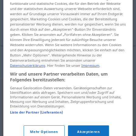
funktionale und statistische Cookies, die für den Betrieb der Webseite
und der statistischen Auswertung unserer Webseite erforderlich sind,
Übersicht aller Übersetzungen
werden auf Grundlage unserer Vorauswahl immer auf Ihrem Endgerät
(Für mehr Details die Übersetzung anklicken/antippen)
gespeichert. Marketing-Cookies und Cookies, die der Bereitstellung
personalisierter Werbung dienen, werden nur gespeichert, wenn Sie uns
durch einen Klick auf den „Akzeptieren“-Button Ihr Einverständnis
Veranstaltungsagentur
geben. Klicken Sie ansonsten auf „Fortfahren ohne Akzeptieren“. Sie
können Ihre Einwilligung jederzeit für zukünftige Besuche unserer
Webseite widerrufen. Wenn Sie weitere Informationen zu den Cookies
und den Anpassungsmöglichkeiten möchten, klicken Sie einfach auf den
Button „Mehr Optionen“. Weitergehende Hinweise zu der
Datenverarbeitung entnehmen Sie ansonsten unserer
Veranstaltungsagentur
f
impresariat
Datenschutzerklärung
. Hier finden Sie unser
Impressum
.
Wir und unsere Partner verarbeiten Daten, um
Folgendes bereitzustellen:
Genaue Geolocation-Daten verwenden. Geräteeigenschaften zur
Identifikation aktiv abfragen. Speichern von und/oder Zugriff auf
Informationen auf einem Gerät. Personalisierte Werbung und Inhalte,
Messung von Werbung und Inhalten, Zielgruppenforschung und
Entwicklung von Dienstleistungen.
Liste der Partner (Lieferanten)
Mehr Optionen
Akzeptieren