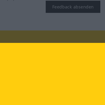
Feedback absenden
Besuchen Sie uns auf:
facebook
YouTube
Instagram
Langenscheidt
NUTZUNGSBEDINGUNGEN