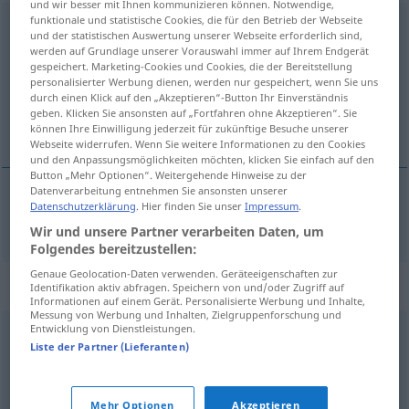
und wir besser mit Ihnen kommunizieren können. Notwendige,
funktionale und statistische Cookies, die für den Betrieb der Webseite
impregnowany
und der statistischen Auswertung unserer Webseite erforderlich sind,
werden auf Grundlage unserer Vorauswahl immer auf Ihrem Endgerät
Übersicht aller Übersetzungen
gespeichert. Marketing-Cookies und Cookies, die der Bereitstellung
personalisierter Werbung dienen, werden nur gespeichert, wenn Sie uns
(Für mehr Details die Übersetzung anklicken/antippen)
durch einen Klick auf den „Akzeptieren“-Button Ihr Einverständnis
geben. Klicken Sie ansonsten auf „Fortfahren ohne Akzeptieren“. Sie
imprägniert
können Ihre Einwilligung jederzeit für zukünftige Besuche unserer
Webseite widerrufen. Wenn Sie weitere Informationen zu den Cookies
und den Anpassungsmöglichkeiten möchten, klicken Sie einfach auf den
Button „Mehr Optionen“. Weitergehende Hinweise zu der
Datenverarbeitung entnehmen Sie ansonsten unserer
Datenschutzerklärung
. Hier finden Sie unser
Impressum
.
imprägniert
impregnowany
Wir und unsere Partner verarbeiten Daten, um
Folgendes bereitzustellen:
Genaue Geolocation-Daten verwenden. Geräteeigenschaften zur
Synonyme für "impregnowany"
Identifikation aktiv abfragen. Speichern von und/oder Zugriff auf
Informationen auf einem Gerät. Personalisierte Werbung und Inhalte,
Messung von Werbung und Inhalten, Zielgruppenforschung und
Entwicklung von Dienstleistungen.
nasycony
Liste der Partner (Lieferanten)
© LibreOffice
Mehr Optionen
Akzeptieren