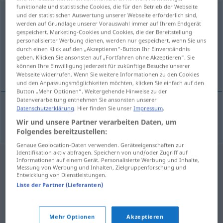
funktionale und statistische Cookies, die für den Betrieb der Webseite
impregnacja
f
<
-i
;
bpl
>
und der statistischen Auswertung unserer Webseite erforderlich sind,
werden auf Grundlage unserer Vorauswahl immer auf Ihrem Endgerät
gespeichert. Marketing-Cookies und Cookies, die der Bereitstellung
Übersicht aller Übersetzungen
personalisierter Werbung dienen, werden nur gespeichert, wenn Sie uns
(Für mehr Details die Übersetzung anklicken/antippen)
durch einen Klick auf den „Akzeptieren“-Button Ihr Einverständnis
geben. Klicken Sie ansonsten auf „Fortfahren ohne Akzeptieren“. Sie
können Ihre Einwilligung jederzeit für zukünftige Besuche unserer
Imprägnierung
Webseite widerrufen. Wenn Sie weitere Informationen zu den Cookies
und den Anpassungsmöglichkeiten möchten, klicken Sie einfach auf den
Button „Mehr Optionen“. Weitergehende Hinweise zu der
Datenverarbeitung entnehmen Sie ansonsten unserer
Datenschutzerklärung
. Hier finden Sie unser
Impressum
.
Imprägnierung
f
impregnacja
Wir und unsere Partner verarbeiten Daten, um
Folgendes bereitzustellen:
Genaue Geolocation-Daten verwenden. Geräteeigenschaften zur
Identifikation aktiv abfragen. Speichern von und/oder Zugriff auf
Informationen auf einem Gerät. Personalisierte Werbung und Inhalte,
Messung von Werbung und Inhalten, Zielgruppenforschung und
Entwicklung von Dienstleistungen.
Liste der Partner (Lieferanten)
Mehr Optionen
Akzeptieren