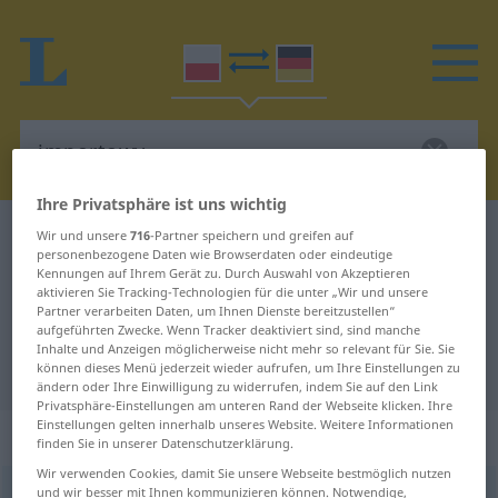
Ihre Privatsphäre ist uns wichtig
Polnisch-Deutsch Wörterbuch
importowy
Wir und unsere
716
-Partner speichern und greifen auf
personenbezogene Daten wie Browserdaten oder eindeutige
Polnisch-Deutsch Übersetzung für
Kennungen auf Ihrem Gerät zu. Durch Auswahl von Akzeptieren
aktivieren Sie Tracking-Technologien für die unter „Wir und unsere
"importowy"
Partner verarbeiten Daten, um Ihnen Dienste bereitzustellen“
aufgeführten Zwecke. Wenn Tracker deaktiviert sind, sind manche
Inhalte und Anzeigen möglicherweise nicht mehr so relevant für Sie. Sie
"importowy" Deutsch Übersetzung
können dieses Menü jederzeit wieder aufrufen, um Ihre Einstellungen zu
ändern oder Ihre Einwilligung zu widerrufen, indem Sie auf den Link
Privatsphäre-Einstellungen am unteren Rand der Webseite klicken. Ihre
Einstellungen gelten innerhalb unseres Website. Weitere Informationen
„importowy“
finden Sie in unserer Datenschutzerklärung.
Wir verwenden Cookies, damit Sie unsere Webseite bestmöglich nutzen
und wir besser mit Ihnen kommunizieren können. Notwendige,
importowy