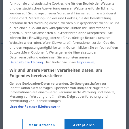
funktionale und statistische Cookies, die für den Betrieb der Webseite
und der statistischen Auswertung unserer Webseite erforderlich sind,
Übersicht aller Übersetzungen
werden auf Grundlage unserer Vorauswahl immer auf Ihrem Endgerät
(Für mehr Details die Übersetzung anklicken/antippen)
gespeichert. Marketing-Cookies und Cookies, die der Bereitstellung
personalisierter Werbung dienen, werden nur gespeichert, wenn Sie uns
durch einen Klick auf den „Akzeptieren“-Button Ihr Einverständnis
Import-
geben. Klicken Sie ansonsten auf „Fortfahren ohne Akzeptieren“. Sie
können Ihre Einwilligung jederzeit für zukünftige Besuche unserer
Webseite widerrufen. Wenn Sie weitere Informationen zu den Cookies
und den Anpassungsmöglichkeiten möchten, klicken Sie einfach auf den
Button „Mehr Optionen“. Weitergehende Hinweise zu der
Datenverarbeitung entnehmen Sie ansonsten unserer
Import-
importowy
Datenschutzerklärung
. Hier finden Sie unser
Impressum
.
Wir und unsere Partner verarbeiten Daten, um
Folgendes bereitzustellen:
Genaue Geolocation-Daten verwenden. Geräteeigenschaften zur
Identifikation aktiv abfragen. Speichern von und/oder Zugriff auf
Informationen auf einem Gerät. Personalisierte Werbung und Inhalte,
Messung von Werbung und Inhalten, Zielgruppenforschung und
Entwicklung von Dienstleistungen.
Liste der Partner (Lieferanten)
Mehr Optionen
Akzeptieren