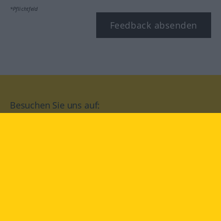
*Pflichtfeld
Feedback absenden
Besuchen Sie uns auf:
facebook
YouTube
Instagram
Langenscheidt
NUTZUNGSBEDINGUNGEN