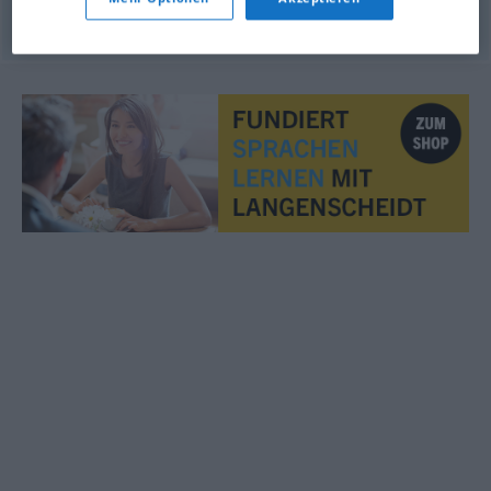
© LibreOffice