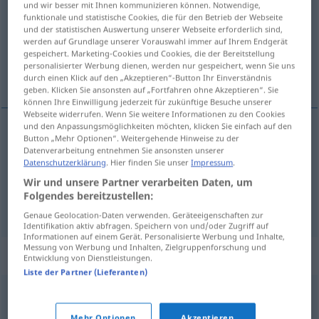
und wir besser mit Ihnen kommunizieren können. Notwendige,
funktionale und statistische Cookies, die für den Betrieb der Webseite
Übersicht aller Übersetzungen
und der statistischen Auswertung unserer Webseite erforderlich sind,
werden auf Grundlage unserer Vorauswahl immer auf Ihrem Endgerät
(Für mehr Details die Übersetzung anklicken/antippen)
gespeichert. Marketing-Cookies und Cookies, die der Bereitstellung
personalisierter Werbung dienen, werden nur gespeichert, wenn Sie uns
Import, Einfuhr
durch einen Klick auf den „Akzeptieren“-Button Ihr Einverständnis
geben. Klicken Sie ansonsten auf „Fortfahren ohne Akzeptieren“. Sie
können Ihre Einwilligung jederzeit für zukünftige Besuche unserer
Webseite widerrufen. Wenn Sie weitere Informationen zu den Cookies
und den Anpassungsmöglichkeiten möchten, klicken Sie einfach auf den
Button „Mehr Optionen“. Weitergehende Hinweise zu der
Import
m
import
Datenverarbeitung entnehmen Sie ansonsten unserer
Datenschutzerklärung
. Hier finden Sie unser
Impressum
.
Einfuhr
f
import
Wir und unsere Partner verarbeiten Daten, um
Folgendes bereitzustellen:
Genaue Geolocation-Daten verwenden. Geräteeigenschaften zur
Identifikation aktiv abfragen. Speichern von und/oder Zugriff auf
Informationen auf einem Gerät. Personalisierte Werbung und Inhalte,
Messung von Werbung und Inhalten, Zielgruppenforschung und
Synonyme für "import"
Entwicklung von Dienstleistungen.
Liste der Partner (Lieferanten)
wwóz
Mehr Optionen
Akzeptieren