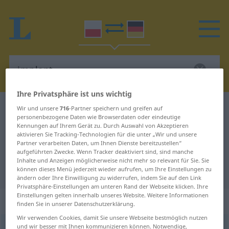
Ihre Privatsphäre ist uns wichtig
Polnisch-Deutsch Wörterbuch
implant
Wir und unsere
716
-Partner speichern und greifen auf
personenbezogene Daten wie Browserdaten oder eindeutige
Polnisch-Deutsch Übersetzung für
Kennungen auf Ihrem Gerät zu. Durch Auswahl von Akzeptieren
aktivieren Sie Tracking-Technologien für die unter „Wir und unsere
"implant"
Partner verarbeiten Daten, um Ihnen Dienste bereitzustellen“
aufgeführten Zwecke. Wenn Tracker deaktiviert sind, sind manche
Inhalte und Anzeigen möglicherweise nicht mehr so relevant für Sie. Sie
"implant" Deutsch Übersetzung
können dieses Menü jederzeit wieder aufrufen, um Ihre Einstellungen zu
ändern oder Ihre Einwilligung zu widerrufen, indem Sie auf den Link
Privatsphäre-Einstellungen am unteren Rand der Webseite klicken. Ihre
Einstellungen gelten innerhalb unseres Website. Weitere Informationen
„implant“
: rodzaj męski
finden Sie in unserer Datenschutzerklärung.
Wir verwenden Cookies, damit Sie unsere Webseite bestmöglich nutzen
und wir besser mit Ihnen kommunizieren können. Notwendige,
implant
m
<
-u
;
-y
>