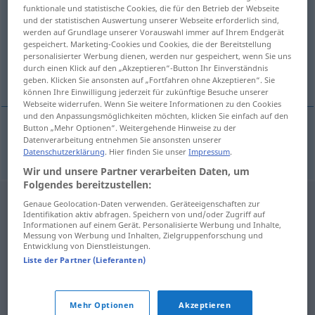
funktionale und statistische Cookies, die für den Betrieb der Webseite
und der statistischen Auswertung unserer Webseite erforderlich sind,
Übersicht aller Übersetzungen
werden auf Grundlage unserer Vorauswahl immer auf Ihrem Endgerät
(Für mehr Details die Übersetzung anklicken/antippen)
gespeichert. Marketing-Cookies und Cookies, die der Bereitstellung
personalisierter Werbung dienen, werden nur gespeichert, wenn Sie uns
durch einen Klick auf den „Akzeptieren“-Button Ihr Einverständnis
Implantat
geben. Klicken Sie ansonsten auf „Fortfahren ohne Akzeptieren“. Sie
können Ihre Einwilligung jederzeit für zukünftige Besuche unserer
Webseite widerrufen. Wenn Sie weitere Informationen zu den Cookies
und den Anpassungsmöglichkeiten möchten, klicken Sie einfach auf den
Button „Mehr Optionen“. Weitergehende Hinweise zu der
Datenverarbeitung entnehmen Sie ansonsten unserer
Implantat
n
implant
MED
Datenschutzerklärung
. Hier finden Sie unser
Impressum
.
Wir und unsere Partner verarbeiten Daten, um
Folgendes bereitzustellen:
Genaue Geolocation-Daten verwenden. Geräteeigenschaften zur
Identifikation aktiv abfragen. Speichern von und/oder Zugriff auf
Informationen auf einem Gerät. Personalisierte Werbung und Inhalte,
Messung von Werbung und Inhalten, Zielgruppenforschung und
Entwicklung von Dienstleistungen.
Liste der Partner (Lieferanten)
Mehr Optionen
Akzeptieren