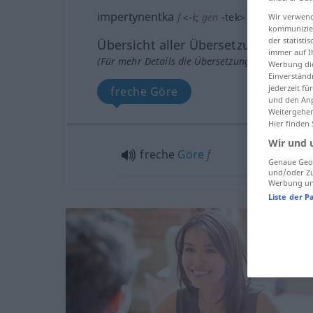
impertynentka
f
<
-i
;
gen
-tek
>
Wir verwend
kommunizier
der statist
Übersicht aller Übersetzungen
immer auf I
(Für mehr Details die Übersetzung anklicken/an
Werbung die
Einverständ
jederzeit f
freche Göre
und den Anp
Weitergehen
Hier finden
Wir und 
freche
Göre
f
Genaue Geol
und/oder Zu
Werbung und
Liste der P