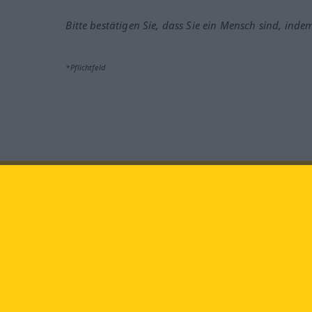
Bitte bestätigen Sie, dass Sie ein Mensch sind, inde
*Pflichtfeld
Besuchen Sie uns auf:
faceb
Langenscheidt