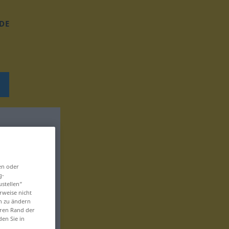
DE
en oder
g-
ustellen“
rweise nicht
en zu ändern
eren Rand der
den Sie in