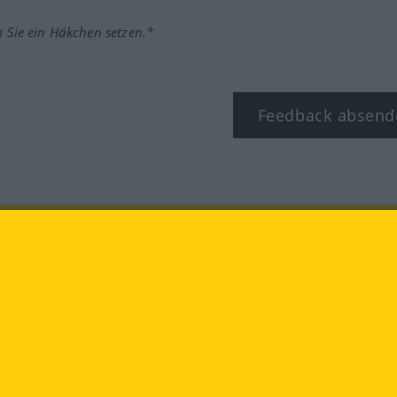
m Sie ein Häkchen setzen.*
Feedback absend
ook
YouTube
Instagram