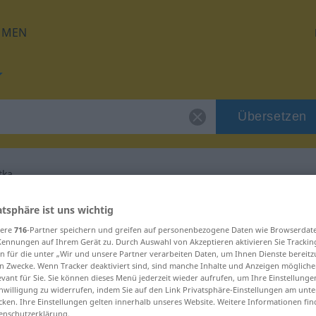
HMEN
Übersetzen
tka
 für "impertynentka"
atsphäre ist uns wichtig
sere
716
-Partner speichern und greifen auf personenbezogene Daten wie Browserdat
Kennungen auf Ihrem Gerät zu. Durch Auswahl von Akzeptieren aktivieren Sie Trackin
setzung
n für die unter „Wir und unsere Partner verarbeiten Daten, um Ihnen Dienste bereitz
n Zwecke. Wenn Tracker deaktiviert sind, sind manche Inhalte und Anzeigen mögliche
evant für Sie. Sie können dieses Menü jederzeit wieder aufrufen, um Ihre Einstellung
inwilligung zu widerrufen, indem Sie auf den Link Privatsphäre-Einstellungen am unt
ński
cken. Ihre Einstellungen gelten innerhalb unseres Website. Weitere Informationen fin
enschutzerklärung.