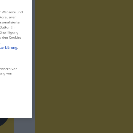
er Webseite und
 Vorauswahl
sonalisierter
Button Ihr
Einwilligung
zu den Cookies
.
zerklärung
.
eichern von
sung von