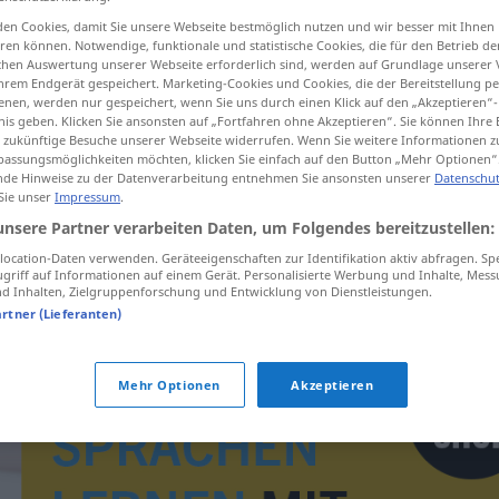
en Cookies, damit Sie unsere Webseite bestmöglich nutzen und wir besser mit Ihnen
en können. Notwendige, funktionale und statistische Cookies, die für den Betrieb d
ischen Auswertung unserer Webseite erforderlich sind, werden auf Grundlage unserer
hrem Endgerät gespeichert. Marketing-Cookies und Cookies, die der Bereitstellung per
tippen)
nen, werden nur gespeichert, wenn Sie uns durch einen Klick auf den „Akzeptieren“-
nis geben. Klicken Sie ansonsten auf „Fortfahren ohne Akzeptieren“. Sie können Ihre 
ür zukünftige Besuche unserer Webseite widerrufen. Wenn Sie weitere Informationen 
assungsmöglichkeiten möchten, klicken Sie einfach auf den Button „Mehr Optionen“
de Hinweise zu der Datenverarbeitung entnehmen Sie ansonsten unserer
Datenschut
 Sie unser
Impressum
.
unsere Partner verarbeiten Daten, um Folgendes bereitzustellen:
impertynentka
PEJ
ocation-Daten verwenden. Geräteeigenschaften zur Identifikation aktiv abfragen. Sp
griff auf Informationen auf einem Gerät. Personalisierte Werbung und Inhalte, Mes
 Inhalten, Zielgruppenforschung und Entwicklung von Dienstleistungen.
artner (Lieferanten)
Mehr Optionen
Akzeptieren