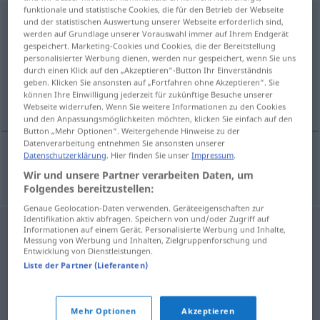
funktionale und statistische Cookies, die für den Betrieb der Webseite
imperialistyczny
und der statistischen Auswertung unserer Webseite erforderlich sind,
werden auf Grundlage unserer Vorauswahl immer auf Ihrem Endgerät
gespeichert. Marketing-Cookies und Cookies, die der Bereitstellung
Übersicht aller Übersetzungen
personalisierter Werbung dienen, werden nur gespeichert, wenn Sie uns
(Für mehr Details die Übersetzung anklicken/antippen)
durch einen Klick auf den „Akzeptieren“-Button Ihr Einverständnis
geben. Klicken Sie ansonsten auf „Fortfahren ohne Akzeptieren“. Sie
können Ihre Einwilligung jederzeit für zukünftige Besuche unserer
imperialistisch
Webseite widerrufen. Wenn Sie weitere Informationen zu den Cookies
und den Anpassungsmöglichkeiten möchten, klicken Sie einfach auf den
Button „Mehr Optionen“. Weitergehende Hinweise zu der
Datenverarbeitung entnehmen Sie ansonsten unserer
Datenschutzerklärung
. Hier finden Sie unser
Impressum
.
imperialistisch
imperialistyczny
Wir und unsere Partner verarbeiten Daten, um
Folgendes bereitzustellen:
Genaue Geolocation-Daten verwenden. Geräteeigenschaften zur
Identifikation aktiv abfragen. Speichern von und/oder Zugriff auf
Informationen auf einem Gerät. Personalisierte Werbung und Inhalte,
Messung von Werbung und Inhalten, Zielgruppenforschung und
Entwicklung von Dienstleistungen.
Liste der Partner (Lieferanten)
Mehr Optionen
Akzeptieren