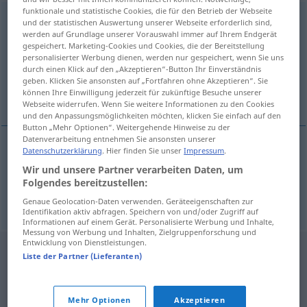
funktionale und statistische Cookies, die für den Betrieb der Webseite
immatrykulacja
f
<
-i
;
-e
>
und der statistischen Auswertung unserer Webseite erforderlich sind,
werden auf Grundlage unserer Vorauswahl immer auf Ihrem Endgerät
Übersicht aller Übersetzungen
gespeichert. Marketing-Cookies und Cookies, die der Bereitstellung
personalisierter Werbung dienen, werden nur gespeichert, wenn Sie uns
(Für mehr Details die Übersetzung anklicken/antippen)
durch einen Klick auf den „Akzeptieren“-Button Ihr Einverständnis
geben. Klicken Sie ansonsten auf „Fortfahren ohne Akzeptieren“. Sie
Immatrikulation, Einschreibung
können Ihre Einwilligung jederzeit für zukünftige Besuche unserer
Webseite widerrufen. Wenn Sie weitere Informationen zu den Cookies
und den Anpassungsmöglichkeiten möchten, klicken Sie einfach auf den
Button „Mehr Optionen“. Weitergehende Hinweise zu der
Datenverarbeitung entnehmen Sie ansonsten unserer
Datenschutzerklärung
. Hier finden Sie unser
Impressum
.
Immatrikulation
f
immatrykulacja
Wir und unsere Partner verarbeiten Daten, um
Folgendes bereitzustellen:
Einschreibung
f
immatrykulacja
Genaue Geolocation-Daten verwenden. Geräteeigenschaften zur
Identifikation aktiv abfragen. Speichern von und/oder Zugriff auf
Informationen auf einem Gerät. Personalisierte Werbung und Inhalte,
Messung von Werbung und Inhalten, Zielgruppenforschung und
Entwicklung von Dienstleistungen.
Liste der Partner (Lieferanten)
Mehr Optionen
Akzeptieren