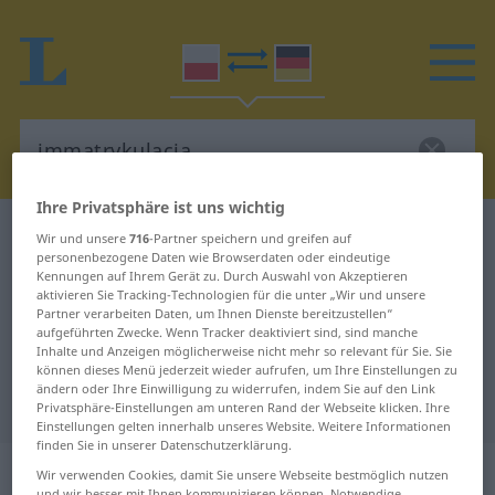
Ihre Privatsphäre ist uns wichtig
Polnisch-Deutsch Wörterbuch
immatrykulacja
Wir und unsere
716
-Partner speichern und greifen auf
personenbezogene Daten wie Browserdaten oder eindeutige
Polnisch-Deutsch Übersetzung für
Kennungen auf Ihrem Gerät zu. Durch Auswahl von Akzeptieren
aktivieren Sie Tracking-Technologien für die unter „Wir und unsere
"immatrykulacja"
Partner verarbeiten Daten, um Ihnen Dienste bereitzustellen“
aufgeführten Zwecke. Wenn Tracker deaktiviert sind, sind manche
Inhalte und Anzeigen möglicherweise nicht mehr so relevant für Sie. Sie
"immatrykulacja" Deutsch
können dieses Menü jederzeit wieder aufrufen, um Ihre Einstellungen zu
ändern oder Ihre Einwilligung zu widerrufen, indem Sie auf den Link
Übersetzung
Privatsphäre-Einstellungen am unteren Rand der Webseite klicken. Ihre
Einstellungen gelten innerhalb unseres Website. Weitere Informationen
finden Sie in unserer Datenschutzerklärung.
„immatrykulacja“
: rodzaj żeński
Wir verwenden Cookies, damit Sie unsere Webseite bestmöglich nutzen
und wir besser mit Ihnen kommunizieren können. Notwendige,