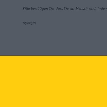
Bitte bestätigen Sie, dass Sie ein Mensch sind, inde
*Pflichtfeld
Besuchen Sie uns auf:
faceb
Langenscheidt