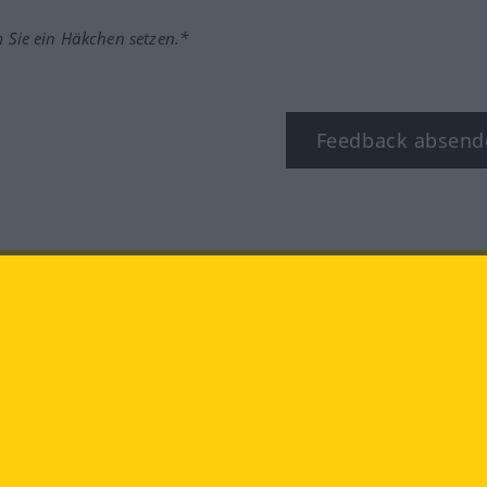
m Sie ein Häkchen setzen.*
Feedback absend
ook
YouTube
Instagram