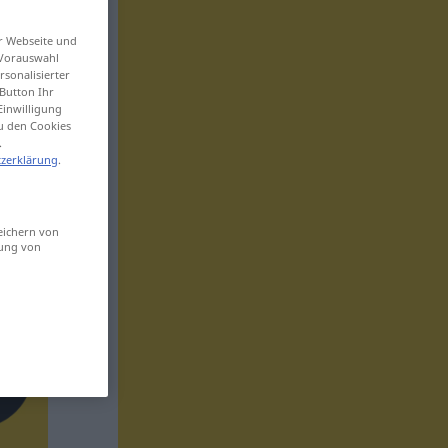
er Webseite und
 Vorauswahl
sonalisierter
Button Ihr
Einwilligung
zu den Cookies
.
zerklärung
.
eichern von
sung von