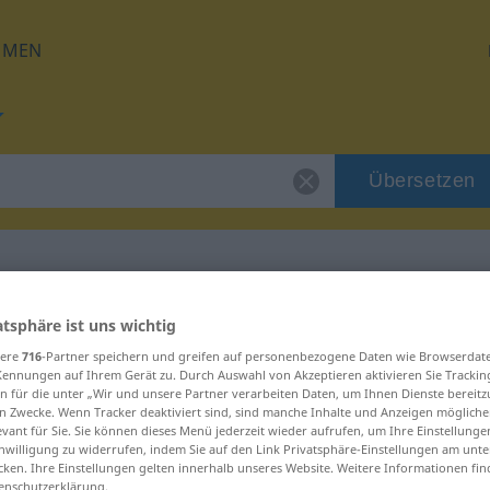
HMEN
Übersetzen
 für "imitowany"
atsphäre ist uns wichtig
sere
716
-Partner speichern und greifen auf personenbezogene Daten wie Browserdat
Kennungen auf Ihrem Gerät zu. Durch Auswahl von Akzeptieren aktivieren Sie Trackin
ung
n für die unter „Wir und unsere Partner verarbeiten Daten, um Ihnen Dienste bereitz
n Zwecke. Wenn Tracker deaktiviert sind, sind manche Inhalte und Anzeigen mögliche
evant für Sie. Sie können dieses Menü jederzeit wieder aufrufen, um Ihre Einstellung
inwilligung zu widerrufen, indem Sie auf den Link Privatsphäre-Einstellungen am unt
cken. Ihre Einstellungen gelten innerhalb unseres Website. Weitere Informationen fin
enschutzerklärung.