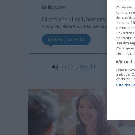
imitowany
Wir verwend
kommunizier
der statist
Übersicht aller Übersetzungen
immer auf I
(Für mehr Details die Übersetzung anklicken/an
Werbung die
Einverständ
jederzeit f
imitiert, unecht
und den Anp
Weitergehen
Hier finden
Wir und 
imitiert,
unecht
Genaue Geol
und/oder Zu
Werbung und
Liste der P