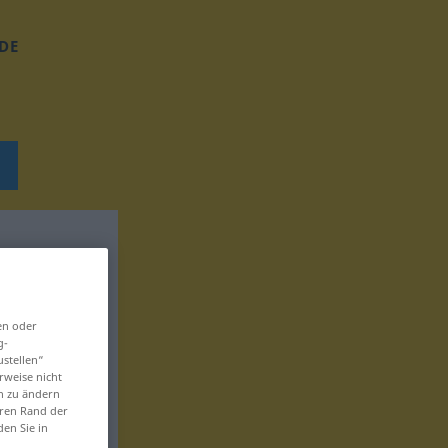
DE
en oder
g-
ustellen“
rweise nicht
en zu ändern
eren Rand der
den Sie in