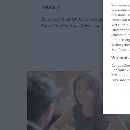
Wir verwend
imiona
pl
kommunizier
der statist
Übersicht aller Übersetzungen
immer auf I
(Für mehr Details die Übersetzung anklicken/an
Werbung die
Einverständ
jederzeit f
und den Anp
Weitergehen
Hier finden
Wir und 
Genaue Geol
und/oder Zu
Werbung und
Liste der P