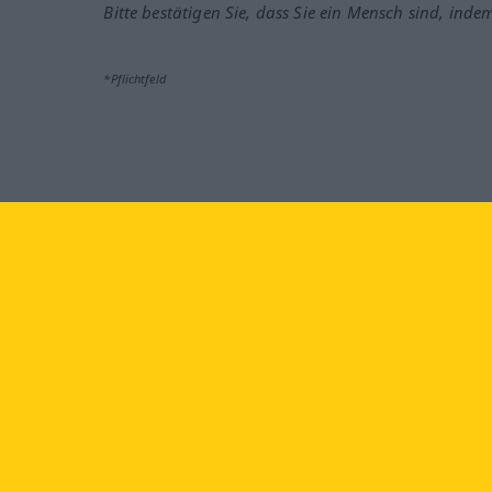
Bitte bestätigen Sie, dass Sie ein Mensch sind, inde
*Pflichtfeld
Besuchen Sie uns auf:
faceb
Langenscheidt