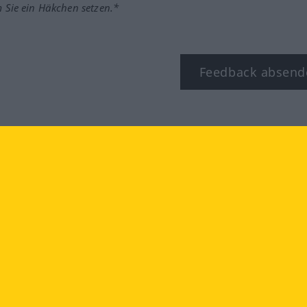
m Sie ein Häkchen setzen.*
Feedback absend
ook
YouTube
Instagram