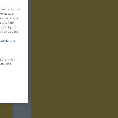
er Webseite und
 Vorauswahl
sonalisierter
Button Ihr
Einwilligung
zu den Cookies
.
zerklärung
.
eichern von
sung von