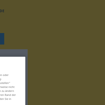
DE
en oder
g-
ustellen“
rweise nicht
en zu ändern
eren Rand der
den Sie in