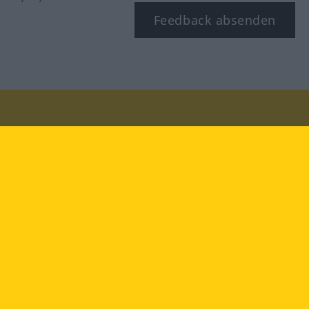
Feedback absenden
Besuchen Sie uns auf:
facebook
YouTube
Instagram
Langenscheidt
NUTZUNGSBEDINGUNGEN