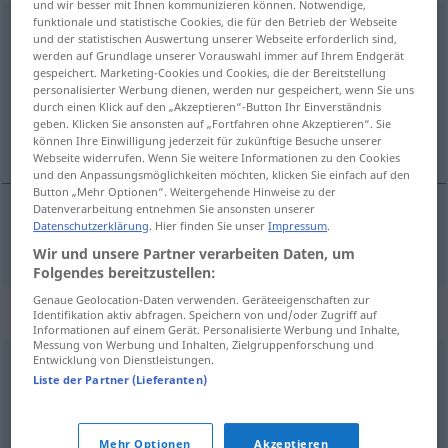
und wir besser mit Ihnen kommunizieren können. Notwendige,
funktionale und statistische Cookies, die für den Betrieb der Webseite
idealistyczny
und der statistischen Auswertung unserer Webseite erforderlich sind,
werden auf Grundlage unserer Vorauswahl immer auf Ihrem Endgerät
Übersicht aller Übersetzungen
gespeichert. Marketing-Cookies und Cookies, die der Bereitstellung
personalisierter Werbung dienen, werden nur gespeichert, wenn Sie uns
(Für mehr Details die Übersetzung anklicken/antippen)
durch einen Klick auf den „Akzeptieren“-Button Ihr Einverständnis
geben. Klicken Sie ansonsten auf „Fortfahren ohne Akzeptieren“. Sie
idealistisch
können Ihre Einwilligung jederzeit für zukünftige Besuche unserer
Webseite widerrufen. Wenn Sie weitere Informationen zu den Cookies
und den Anpassungsmöglichkeiten möchten, klicken Sie einfach auf den
Button „Mehr Optionen“. Weitergehende Hinweise zu der
Datenverarbeitung entnehmen Sie ansonsten unserer
Datenschutzerklärung
. Hier finden Sie unser
Impressum
.
idealistisch
idealistyczny
Wir und unsere Partner verarbeiten Daten, um
Folgendes bereitzustellen:
Genaue Geolocation-Daten verwenden. Geräteeigenschaften zur
Synonyme für "idealistyczny"
Identifikation aktiv abfragen. Speichern von und/oder Zugriff auf
Informationen auf einem Gerät. Personalisierte Werbung und Inhalte,
Messung von Werbung und Inhalten, Zielgruppenforschung und
Entwicklung von Dienstleistungen.
utopijny
Liste der Partner (Lieferanten)
© LibreOffice
Mehr Optionen
Akzeptieren