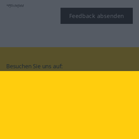
*Pflichtfeld
Feedback absenden
Besuchen Sie uns auf:
facebook
YouTube
Instagram
Langenscheidt
NUTZUNGSBEDINGUNGEN