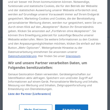
und wir besser mit Ihnen kommunizieren können. Notwendige,
funktionale und statistische Cookies, die für den Betrieb der Webseite
Übersicht aller Übersetzungen
und der statistischen Auswertung unserer Webseite erforderlich sind,
werden auf Grundlage unserer Vorauswahl immer auf Ihrem Endgerät
(Für mehr Details die Übersetzung anklicken/antippen)
gespeichert. Marketing-Cookies und Cookies, die der Bereitstellung
personalisierter Werbung dienen, werden nur gespeichert, wenn Sie uns
Fauxpas, Schnitzer
durch einen Klick auf den „Akzeptieren“-Button Ihr Einverständnis
geben. Klicken Sie ansonsten auf „Fortfahren ohne Akzeptieren“. Sie
können Ihre Einwilligung jederzeit für zukünftige Besuche unserer
Webseite widerrufen. Wenn Sie weitere Informationen zu den Cookies
und den Anpassungsmöglichkeiten möchten, klicken Sie einfach auf den
Button „Mehr Optionen“. Weitergehende Hinweise zu der
Fauxpas
m
gafa
Datenverarbeitung entnehmen Sie ansonsten unserer
Datenschutzerklärung
. Hier finden Sie unser
Impressum
.
Schnitzer
m
gafa
Wir und unsere Partner verarbeiten Daten, um
Folgendes bereitzustellen:
Genaue Geolocation-Daten verwenden. Geräteeigenschaften zur
Identifikation aktiv abfragen. Speichern von und/oder Zugriff auf
Informationen auf einem Gerät. Personalisierte Werbung und Inhalte,
Messung von Werbung und Inhalten, Zielgruppenforschung und
Synonyme für "gafa"
Entwicklung von Dienstleistungen.
Liste der Partner (Lieferanten)
nietakt
,
potknięcie
,
przeoczenie
,
uchybienie
Mehr Optionen
Akzeptieren