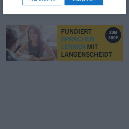
© LibreOffice