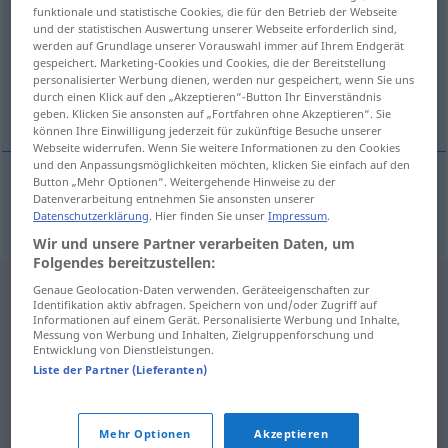
funktionale und statistische Cookies, die für den Betrieb der Webseite
und der statistischen Auswertung unserer Webseite erforderlich sind,
Übersicht aller Übersetzungen
werden auf Grundlage unserer Vorauswahl immer auf Ihrem Endgerät
(Für mehr Details die Übersetzung anklicken/antippen)
gespeichert. Marketing-Cookies und Cookies, die der Bereitstellung
personalisierter Werbung dienen, werden nur gespeichert, wenn Sie uns
durch einen Klick auf den „Akzeptieren“-Button Ihr Einverständnis
Fraktions-
geben. Klicken Sie ansonsten auf „Fortfahren ohne Akzeptieren“. Sie
können Ihre Einwilligung jederzeit für zukünftige Besuche unserer
Webseite widerrufen. Wenn Sie weitere Informationen zu den Cookies
und den Anpassungsmöglichkeiten möchten, klicken Sie einfach auf den
Button „Mehr Optionen“. Weitergehende Hinweise zu der
Datenverarbeitung entnehmen Sie ansonsten unserer
Fraktions-
frakcyjny
POL
Datenschutzerklärung
. Hier finden Sie unser
Impressum
.
Wir und unsere Partner verarbeiten Daten, um
Folgendes bereitzustellen:
Genaue Geolocation-Daten verwenden. Geräteeigenschaften zur
Identifikation aktiv abfragen. Speichern von und/oder Zugriff auf
Informationen auf einem Gerät. Personalisierte Werbung und Inhalte,
Messung von Werbung und Inhalten, Zielgruppenforschung und
Entwicklung von Dienstleistungen.
Liste der Partner (Lieferanten)
Mehr Optionen
Akzeptieren