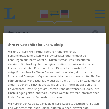
Ihre Privatsphäre ist uns wichtig
Polnisch-Deutsch Wörterbuch
frakcyjny
Wir und unsere
716
-Partner speichern und greifen auf
personenbezogene Daten wie Browserdaten oder eindeutige
Polnisch-Deutsch Übersetzung für
Kennungen auf Ihrem Gerät zu. Durch Auswahl von Akzeptieren
aktivieren Sie Tracking-Technologien für die unter „Wir und unsere
"frakcyjny"
Partner verarbeiten Daten, um Ihnen Dienste bereitzustellen“
aufgeführten Zwecke. Wenn Tracker deaktiviert sind, sind manche
Inhalte und Anzeigen möglicherweise nicht mehr so relevant für Sie. Sie
"frakcyjny" Deutsch Übersetzung
können dieses Menü jederzeit wieder aufrufen, um Ihre Einstellungen zu
ändern oder Ihre Einwilligung zu widerrufen, indem Sie auf den Link
Privatsphäre-Einstellungen am unteren Rand der Webseite klicken. Ihre
Einstellungen gelten innerhalb unseres Website. Weitere Informationen
„frakcyjny“
finden Sie in unserer Datenschutzerklärung.
Wir verwenden Cookies, damit Sie unsere Webseite bestmöglich nutzen
und wir besser mit Ihnen kommunizieren können. Notwendige,
frakcyjny