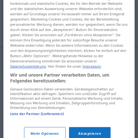
funktionale und statistische Cookies, die für den Betrieb der Webseite
und der statistischen Auswertung unserer Webseite erforderlich sind,
Übersicht aller Übersetzungen
werden auf Grundlage unserer Vorauswahl immer auf Ihrem Endgerät
(Für mehr Details die Übersetzung anklicken/antippen)
gespeichert. Marketing-Cookies und Cookies, die der Bereitstellung
personalisierter Werbung dienen, werden nur gespeichert, wenn Sie uns
durch einen Klick auf den „Akzeptieren“-Button Ihr Einverständnis
dumm, naiv
geben. Klicken Sie ansonsten auf „Fortfahren ohne Akzeptieren“. Sie
können Ihre Einwilligung jederzeit für zukünftige Besuche unserer
Webseite widerrufen. Wenn Sie weitere Informationen zu den Cookies
und den Anpassungsmöglichkeiten möchten, klicken Sie einfach auf den
Button „Mehr Optionen“. Weitergehende Hinweise zu der
Datenverarbeitung entnehmen Sie ansonsten unserer
dumm
,
naiv
frajerski
Datenschutzerklärung
. Hier finden Sie unser
Impressum
.
Wir und unsere Partner verarbeiten Daten, um
Folgendes bereitzustellen:
Genaue Geolocation-Daten verwenden. Geräteeigenschaften zur
Identifikation aktiv abfragen. Speichern von und/oder Zugriff auf
Informationen auf einem Gerät. Personalisierte Werbung und Inhalte,
Messung von Werbung und Inhalten, Zielgruppenforschung und
Entwicklung von Dienstleistungen.
Liste der Partner (Lieferanten)
Mehr Optionen
Akzeptieren