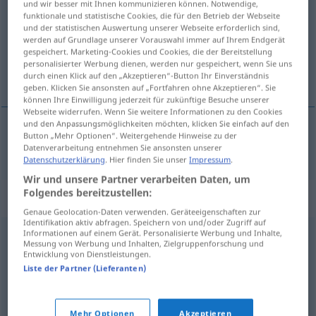
und wir besser mit Ihnen kommunizieren können. Notwendige,
funktionale und statistische Cookies, die für den Betrieb der Webseite
Übersicht aller Übersetzungen
und der statistischen Auswertung unserer Webseite erforderlich sind,
werden auf Grundlage unserer Vorauswahl immer auf Ihrem Endgerät
(Für mehr Details die Übersetzung anklicken/antippen)
gespeichert. Marketing-Cookies und Cookies, die der Bereitstellung
personalisierter Werbung dienen, werden nur gespeichert, wenn Sie uns
Fracht
durch einen Klick auf den „Akzeptieren“-Button Ihr Einverständnis
geben. Klicken Sie ansonsten auf „Fortfahren ohne Akzeptieren“. Sie
können Ihre Einwilligung jederzeit für zukünftige Besuche unserer
Webseite widerrufen. Wenn Sie weitere Informationen zu den Cookies
und den Anpassungsmöglichkeiten möchten, klicken Sie einfach auf den
Button „Mehr Optionen“. Weitergehende Hinweise zu der
Fracht
f
fracht
Datenverarbeitung entnehmen Sie ansonsten unserer
Datenschutzerklärung
. Hier finden Sie unser
Impressum
.
Wir und unsere Partner verarbeiten Daten, um
Folgendes bereitzustellen:
Synonyme für "fracht"
Genaue Geolocation-Daten verwenden. Geräteeigenschaften zur
Identifikation aktiv abfragen. Speichern von und/oder Zugriff auf
Informationen auf einem Gerät. Personalisierte Werbung und Inhalte,
Messung von Werbung und Inhalten, Zielgruppenforschung und
ładunek
Entwicklung von Dienstleistungen.
Liste der Partner (Lieferanten)
przewóz
Mehr Optionen
Akzeptieren
© LibreOffice