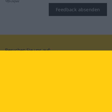
*Pflichtfeld
Feedback absenden
Besuchen Sie uns auf:
facebook
YouTube
Instagram
Langenscheidt
NUTZUNGSBEDINGUNGEN