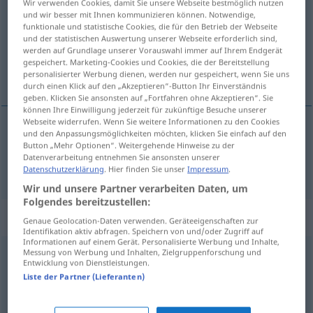
Wir verwenden Cookies, damit Sie unsere Webseite bestmöglich nutzen
und wir besser mit Ihnen kommunizieren können. Notwendige,
Übersicht aller Übersetzungen
funktionale und statistische Cookies, die für den Betrieb der Webseite
und der statistischen Auswertung unserer Webseite erforderlich sind,
(Für mehr Details die Übersetzung anklicken/antippen)
werden auf Grundlage unserer Vorauswahl immer auf Ihrem Endgerät
gespeichert. Marketing-Cookies und Cookies, die der Bereitstellung
Sessel
personalisierter Werbung dienen, werden nur gespeichert, wenn Sie uns
durch einen Klick auf den „Akzeptieren“-Button Ihr Einverständnis
geben. Klicken Sie ansonsten auf „Fortfahren ohne Akzeptieren“. Sie
können Ihre Einwilligung jederzeit für zukünftige Besuche unserer
Webseite widerrufen. Wenn Sie weitere Informationen zu den Cookies
und den Anpassungsmöglichkeiten möchten, klicken Sie einfach auf den
Sessel
m
fotel
Button „Mehr Optionen“. Weitergehende Hinweise zu der
Datenverarbeitung entnehmen Sie ansonsten unserer
Datenschutzerklärung
. Hier finden Sie unser
Impressum
.
Wir und unsere Partner verarbeiten Daten, um
Folgendes bereitzustellen:
Beispielsätze für "fotel"
Genaue Geolocation-Daten verwenden. Geräteeigenschaften zur
Identifikation aktiv abfragen. Speichern von und/oder Zugriff auf
Informationen auf einem Gerät. Personalisierte Werbung und Inhalte,
Messung von Werbung und Inhalten, Zielgruppenforschung und
m
fotel
klubowy
Entwicklung von Dienstleistungen.
Liste der Partner (Lieferanten)
Klubsessel
m