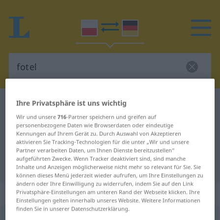
Ihre Privatsphäre ist uns wichtig
Polnisch-Deutsch Wörterbuch
fotel
Polnisch-Deutsch Übersetzung für
Wir und unsere
716
-Partner speichern und greifen auf
personenbezogene Daten wie Browserdaten oder eindeutige
"fotel"
Kennungen auf Ihrem Gerät zu. Durch Auswahl von Akzeptieren
aktivieren Sie Tracking-Technologien für die unter „Wir und unsere
Partner verarbeiten Daten, um Ihnen Dienste bereitzustellen“
aufgeführten Zwecke. Wenn Tracker deaktiviert sind, sind manche
"fotel" Deutsch Übersetzung
Inhalte und Anzeigen möglicherweise nicht mehr so relevant für Sie. Sie
können dieses Menü jederzeit wieder aufrufen, um Ihre Einstellungen zu
ändern oder Ihre Einwilligung zu widerrufen, indem Sie auf den Link
„fotel“
: rodzaj męski
Privatsphäre-Einstellungen am unteren Rand der Webseite klicken. Ihre
Einstellungen gelten innerhalb unseres Website. Weitere Informationen
finden Sie in unserer Datenschutzerklärung.
fotel
m
<
-a
;
-e
>