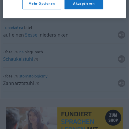
m
fotel
bujany
Mehr Optionen
Akzeptieren
Schaukelstuhl
m
upadać
na
fotel
auf einen
Sessel
niedersinken
m
fotel
na
biegunach
Schaukelstuhl
m
m
fotel
stomatologiczny
Zahnarztstuhl
m