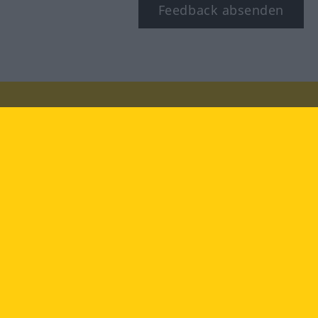
Feedback absenden
Besuchen Sie uns auf:
facebook
YouTube
Instagram
Langenscheidt
NUTZUNGSBEDINGUNGEN
DATENSCHUTZBESTIMMUNGEN