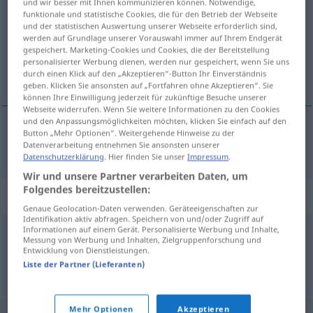
und wir besser mit Ihnen kommunizieren können. Notwendige,
funktionale und statistische Cookies, die für den Betrieb der Webseite
Übersicht aller Übersetzungen
und der statistischen Auswertung unserer Webseite erforderlich sind,
werden auf Grundlage unserer Vorauswahl immer auf Ihrem Endgerät
(Für mehr Details die Übersetzung anklicken/antippen)
gespeichert. Marketing-Cookies und Cookies, die der Bereitstellung
personalisierter Werbung dienen, werden nur gespeichert, wenn Sie uns
Wohltäter
durch einen Klick auf den „Akzeptieren“-Button Ihr Einverständnis
geben. Klicken Sie ansonsten auf „Fortfahren ohne Akzeptieren“. Sie
können Ihre Einwilligung jederzeit für zukünftige Besuche unserer
Webseite widerrufen. Wenn Sie weitere Informationen zu den Cookies
und den Anpassungsmöglichkeiten möchten, klicken Sie einfach auf den
Button „Mehr Optionen“. Weitergehende Hinweise zu der
Wohltäter
m
filantrop
Datenverarbeitung entnehmen Sie ansonsten unserer
Datenschutzerklärung
. Hier finden Sie unser
Impressum
.
Wir und unsere Partner verarbeiten Daten, um
Folgendes bereitzustellen:
Synonyme für "filantrop"
Genaue Geolocation-Daten verwenden. Geräteeigenschaften zur
Identifikation aktiv abfragen. Speichern von und/oder Zugriff auf
Informationen auf einem Gerät. Personalisierte Werbung und Inhalte,
Messung von Werbung und Inhalten, Zielgruppenforschung und
dobroczyńca
Entwicklung von Dienstleistungen.
Liste der Partner (Lieferanten)
© LibreOffice
Mehr Optionen
Akzeptieren