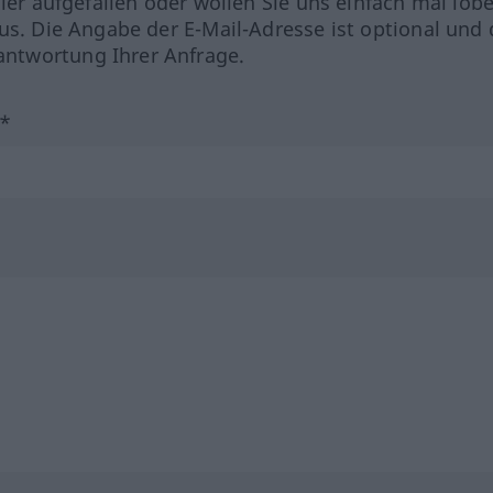
hler aufgefallen oder wollen Sie uns einfach mal lob
us. Die Angabe der E-Mail-Adresse ist optional und 
ntwortung Ihrer Anfrage.
?*