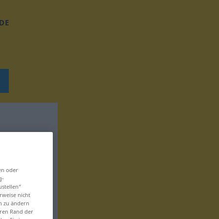
DE
en oder
g-
ustellen“
rweise nicht
en zu ändern
eren Rand der