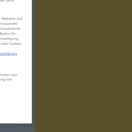
den Sie in
er Webseite und
 Vorauswahl
sonalisierter
Button Ihr
Einwilligung
zu den Cookies
.
zerklärung
.
eichern von
sung von