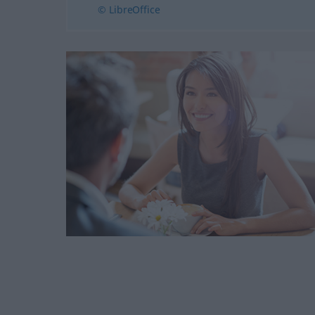
© LibreOffice