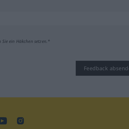
m Sie ein Häkchen setzen.*
Feedback absend
ook
YouTube
Instagram