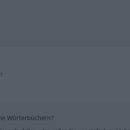
h?
ine Wörterbüchern?