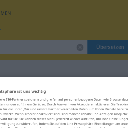
HMEN
Übersetzen
g für "fenomen"
atsphäre ist uns wichtig
sere
716
-Partner speichern und greifen auf personenbezogene Daten wie Browserdat
ng
Kennungen auf Ihrem Gerät zu. Durch Auswahl von Akzeptieren aktivieren Sie Trackin
n für die unter „Wir und unsere Partner verarbeiten Daten, um Ihnen Dienste bereitz
n Zwecke. Wenn Tracker deaktiviert sind, sind manche Inhalte und Anzeigen mögliche
evant für Sie. Sie können dieses Menü jederzeit wieder aufrufen, um Ihre Einstellung
inwilligung zu widerrufen, indem Sie auf den Link Privatsphäre-Einstellungen am unt