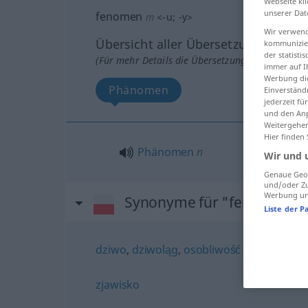
Webseite kli
unserer Dat
fenomen
m
<
-u
;
-y
>
Wir verwend
Übersicht aller Übersetzungen
kommunizier
der statist
(Für mehr Details die Übersetzung anklicken/an
immer auf I
Werbung die
Phänomen
Einverständ
jederzeit f
und den Anp
Weitergehen
Hier finden
Phänomen
n
Wir und 
Genaue Geol
und/oder Zu
Werbung und
Synonyme für "fenomen"
Liste der P
dziwo
,
dziwoląg
,
osobliwość
zjawisko