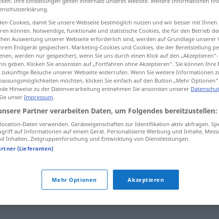
cken. Ihre Einstellungen gelten innerhalb unseres Website. Weitere Informationen fin
enschutzerklärung.
en Cookies, damit Sie unsere Webseite bestmöglich nutzen und wir besser mit Ihnen
en können. Notwendige, funktionale und statistische Cookies, die für den Betrieb d
ischen Auswertung unserer Webseite erforderlich sind, werden auf Grundlage unserer
tippen)
hrem Endgerät gespeichert. Marketing-Cookies und Cookies, die der Bereitstellung per
nen, werden nur gespeichert, wenn Sie uns durch einen Klick auf den „Akzeptieren“-
nis geben. Klicken Sie ansonsten auf „Fortfahren ohne Akzeptieren“. Sie können Ihre 
ür zukünftige Besuche unserer Webseite widerrufen. Wenn Sie weitere Informationen 
assungsmöglichkeiten möchten, klicken Sie einfach auf den Button „Mehr Optionen“
de Hinweise zu der Datenverarbeitung entnehmen Sie ansonsten unserer
Datenschut
 Sie unser
Impressum
.
fenomen
unsere Partner verarbeiten Daten, um Folgendes bereitzustellen:
ocation-Daten verwenden. Geräteeigenschaften zur Identifikation aktiv abfragen. Sp
griff auf Informationen auf einem Gerät. Personalisierte Werbung und Inhalte, Mes
 Inhalten, Zielgruppenforschung und Entwicklung von Dienstleistungen.
artner (Lieferanten)
Mehr Optionen
Akzeptieren