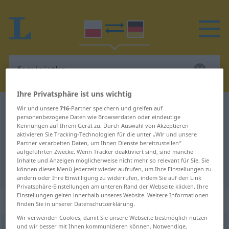
Ihre Privatsphäre ist uns wichtig
Polnisch-Deutsch Wörterbuch
feministka
Wir und unsere
716
-Partner speichern und greifen auf
personenbezogene Daten wie Browserdaten oder eindeutige
Polnisch-Deutsch Übersetzung für
Kennungen auf Ihrem Gerät zu. Durch Auswahl von Akzeptieren
aktivieren Sie Tracking-Technologien für die unter „Wir und unsere
"feministka"
Partner verarbeiten Daten, um Ihnen Dienste bereitzustellen“
aufgeführten Zwecke. Wenn Tracker deaktiviert sind, sind manche
Inhalte und Anzeigen möglicherweise nicht mehr so relevant für Sie. Sie
"feministka" Deutsch Übersetzung
können dieses Menü jederzeit wieder aufrufen, um Ihre Einstellungen zu
ändern oder Ihre Einwilligung zu widerrufen, indem Sie auf den Link
Privatsphäre-Einstellungen am unteren Rand der Webseite klicken. Ihre
Einstellungen gelten innerhalb unseres Website. Weitere Informationen
„feministka“
: rodzaj żeński
finden Sie in unserer Datenschutzerklärung.
Wir verwenden Cookies, damit Sie unsere Webseite bestmöglich nutzen
und wir besser mit Ihnen kommunizieren können. Notwendige,
feministka
f
<
-i
;
gen
-tek
>