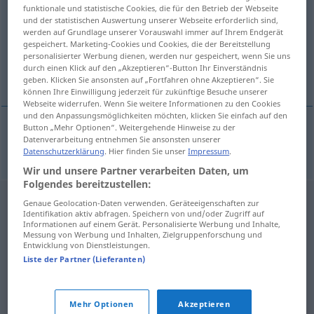
funktionale und statistische Cookies, die für den Betrieb der Webseite
und der statistischen Auswertung unserer Webseite erforderlich sind,
Übersicht aller Übersetzungen
werden auf Grundlage unserer Vorauswahl immer auf Ihrem Endgerät
(Für mehr Details die Übersetzung anklicken/antippen)
gespeichert. Marketing-Cookies und Cookies, die der Bereitstellung
personalisierter Werbung dienen, werden nur gespeichert, wenn Sie uns
durch einen Klick auf den „Akzeptieren“-Button Ihr Einverständnis
Feministin
geben. Klicken Sie ansonsten auf „Fortfahren ohne Akzeptieren“. Sie
können Ihre Einwilligung jederzeit für zukünftige Besuche unserer
Webseite widerrufen. Wenn Sie weitere Informationen zu den Cookies
und den Anpassungsmöglichkeiten möchten, klicken Sie einfach auf den
Button „Mehr Optionen“. Weitergehende Hinweise zu der
Datenverarbeitung entnehmen Sie ansonsten unserer
Feministin
f
feministka
Datenschutzerklärung
. Hier finden Sie unser
Impressum
.
Wir und unsere Partner verarbeiten Daten, um
Folgendes bereitzustellen:
Genaue Geolocation-Daten verwenden. Geräteeigenschaften zur
Identifikation aktiv abfragen. Speichern von und/oder Zugriff auf
Informationen auf einem Gerät. Personalisierte Werbung und Inhalte,
Messung von Werbung und Inhalten, Zielgruppenforschung und
Entwicklung von Dienstleistungen.
Liste der Partner (Lieferanten)
Mehr Optionen
Akzeptieren