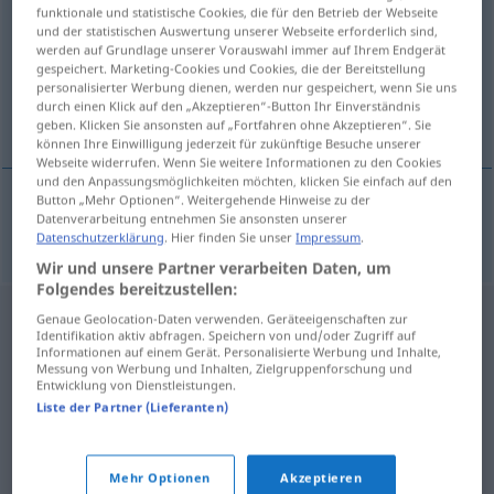
funktionale und statistische Cookies, die für den Betrieb der Webseite
und der statistischen Auswertung unserer Webseite erforderlich sind,
Übersicht aller Übersetzungen
werden auf Grundlage unserer Vorauswahl immer auf Ihrem Endgerät
(Für mehr Details die Übersetzung anklicken/antippen)
gespeichert. Marketing-Cookies und Cookies, die der Bereitstellung
personalisierter Werbung dienen, werden nur gespeichert, wenn Sie uns
durch einen Klick auf den „Akzeptieren“-Button Ihr Einverständnis
fehlerhaft, mit Macken
geben. Klicken Sie ansonsten auf „Fortfahren ohne Akzeptieren“. Sie
können Ihre Einwilligung jederzeit für zukünftige Besuche unserer
Webseite widerrufen. Wenn Sie weitere Informationen zu den Cookies
und den Anpassungsmöglichkeiten möchten, klicken Sie einfach auf den
Button „Mehr Optionen“. Weitergehende Hinweise zu der
Datenverarbeitung entnehmen Sie ansonsten unserer
fehlerhaft
, mit Macken
felerny
Datenschutzerklärung
. Hier finden Sie unser
Impressum
.
Wir und unsere Partner verarbeiten Daten, um
Folgendes bereitzustellen:
Genaue Geolocation-Daten verwenden. Geräteeigenschaften zur
Identifikation aktiv abfragen. Speichern von und/oder Zugriff auf
Informationen auf einem Gerät. Personalisierte Werbung und Inhalte,
Messung von Werbung und Inhalten, Zielgruppenforschung und
Entwicklung von Dienstleistungen.
Liste der Partner (Lieferanten)
Mehr Optionen
Akzeptieren