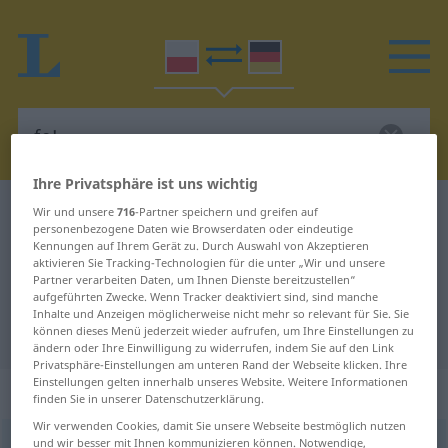
Ihre Privatsphäre ist uns wichtig
Polnisch-Deutsch Wörterbuch
fe!
Wir und unsere
716
-Partner speichern und greifen auf
personenbezogene Daten wie Browserdaten oder eindeutige
Polnisch-Deutsch Übersetzung für
Kennungen auf Ihrem Gerät zu. Durch Auswahl von Akzeptieren
aktivieren Sie Tracking-Technologien für die unter „Wir und unsere
"fe!"
Partner verarbeiten Daten, um Ihnen Dienste bereitzustellen“
aufgeführten Zwecke. Wenn Tracker deaktiviert sind, sind manche
Inhalte und Anzeigen möglicherweise nicht mehr so relevant für Sie. Sie
"fe!" Deutsch Übersetzung
können dieses Menü jederzeit wieder aufrufen, um Ihre Einstellungen zu
ändern oder Ihre Einwilligung zu widerrufen, indem Sie auf den Link
Privatsphäre-Einstellungen am unteren Rand der Webseite klicken. Ihre
Einstellungen gelten innerhalb unseres Website. Weitere Informationen
„fe!“
: wykrzyknik
finden Sie in unserer Datenschutzerklärung.
Wir verwenden Cookies, damit Sie unsere Webseite bestmöglich nutzen
und wir besser mit Ihnen kommunizieren können. Notwendige,
fe!
int