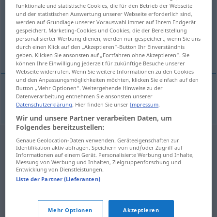
funktionale und statistische Cookies, die für den Betrieb der Webseite
und der statistischen Auswertung unserer Webseite erforderlich sind,
Übersicht aller Übersetzungen
werden auf Grundlage unserer Vorauswahl immer auf Ihrem Endgerät
(Für mehr Details die Übersetzung anklicken/antippen)
gespeichert. Marketing-Cookies und Cookies, die der Bereitstellung
personalisierter Werbung dienen, werden nur gespeichert, wenn Sie uns
durch einen Klick auf den „Akzeptieren“-Button Ihr Einverständnis
fui!, igitt!
geben. Klicken Sie ansonsten auf „Fortfahren ohne Akzeptieren“. Sie
können Ihre Einwilligung jederzeit für zukünftige Besuche unserer
Webseite widerrufen. Wenn Sie weitere Informationen zu den Cookies
und den Anpassungsmöglichkeiten möchten, klicken Sie einfach auf den
Button „Mehr Optionen“. Weitergehende Hinweise zu der
Datenverarbeitung entnehmen Sie ansonsten unserer
fui!, igitt!
fe!
Datenschutzerklärung
. Hier finden Sie unser
Impressum
.
Wir und unsere Partner verarbeiten Daten, um
Folgendes bereitzustellen:
Genaue Geolocation-Daten verwenden. Geräteeigenschaften zur
Identifikation aktiv abfragen. Speichern von und/oder Zugriff auf
Informationen auf einem Gerät. Personalisierte Werbung und Inhalte,
Messung von Werbung und Inhalten, Zielgruppenforschung und
Entwicklung von Dienstleistungen.
Liste der Partner (Lieferanten)
Mehr Optionen
Akzeptieren