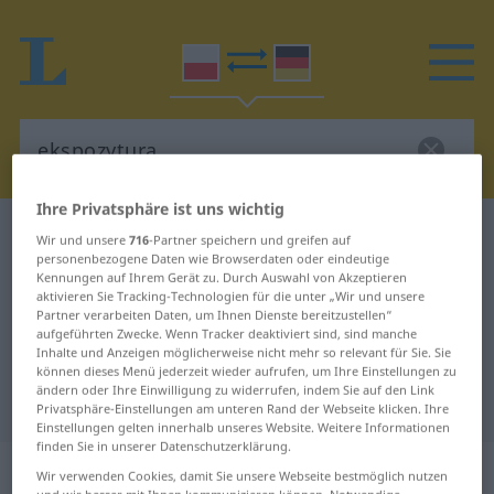
Ihre Privatsphäre ist uns wichtig
Polnisch-Deutsch Wörterbuch
ekspozytura
Wir und unsere
716
-Partner speichern und greifen auf
personenbezogene Daten wie Browserdaten oder eindeutige
Polnisch-Deutsch Übersetzung für
Kennungen auf Ihrem Gerät zu. Durch Auswahl von Akzeptieren
aktivieren Sie Tracking-Technologien für die unter „Wir und unsere
"ekspozytura"
Partner verarbeiten Daten, um Ihnen Dienste bereitzustellen“
aufgeführten Zwecke. Wenn Tracker deaktiviert sind, sind manche
Inhalte und Anzeigen möglicherweise nicht mehr so relevant für Sie. Sie
"ekspozytura" Deutsch
können dieses Menü jederzeit wieder aufrufen, um Ihre Einstellungen zu
ändern oder Ihre Einwilligung zu widerrufen, indem Sie auf den Link
Übersetzung
Privatsphäre-Einstellungen am unteren Rand der Webseite klicken. Ihre
Einstellungen gelten innerhalb unseres Website. Weitere Informationen
finden Sie in unserer Datenschutzerklärung.
„ekspozytura“
: rodzaj żeński
Wir verwenden Cookies, damit Sie unsere Webseite bestmöglich nutzen