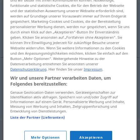
und wir besser mit Ihnen kommunizieren können. Notwendige,
funktionale und statistische Cookies, die für den Betrieb der Webseite
ekspozytura
f
<
-y
>
und der statistischen Auswertung unserer Webseite erforderlich sind,
werden auf Grundlage unserer Vorauswahl immer auf Ihrem Endgerät
Übersicht aller Übersetzungen
gespeichert. Marketing-Cookies und Cookies, die der Bereitstellung
personalisierter Werbung dienen, werden nur gespeichert, wenn Sie uns
(Für mehr Details die Übersetzung anklicken/antippen)
durch einen Klick auf den „Akzeptieren“-Button Ihr Einverständnis
geben. Klicken Sie ansonsten auf „Fortfahren ohne Akzeptieren“. Sie
Nebenstelle, Filiale, Zweiggeschäft
können Ihre Einwilligung jederzeit für zukünftige Besuche unserer
Webseite widerrufen. Wenn Sie weitere Informationen zu den Cookies
und den Anpassungsmöglichkeiten möchten, klicken Sie einfach auf den
Button „Mehr Optionen“. Weitergehende Hinweise zu der
Datenverarbeitung entnehmen Sie ansonsten unserer
Datenschutzerklärung
. Hier finden Sie unser
Impressum
.
Nebenstelle
f
ekspozytura
Wir und unsere Partner verarbeiten Daten, um
Folgendes bereitzustellen:
Filiale
f
ekspozytura
Genaue Geolocation-Daten verwenden. Geräteeigenschaften zur
Identifikation aktiv abfragen. Speichern von und/oder Zugriff auf
Informationen auf einem Gerät. Personalisierte Werbung und Inhalte,
Zweiggeschäft
n
ekspozytura
Messung von Werbung und Inhalten, Zielgruppenforschung und
Entwicklung von Dienstleistungen.
Liste der Partner (Lieferanten)
Mehr Optionen
Akzeptieren