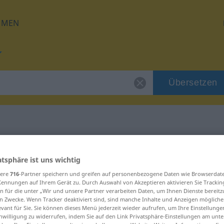
HMEN
Übersetzen
für "dyszel"
atsphäre ist uns wichtig
sere
716
-Partner speichern und greifen auf personenbezogene Daten wie Browserdat
Kennungen auf Ihrem Gerät zu. Durch Auswahl von Akzeptieren aktivieren Sie Trackin
n für die unter „Wir und unsere Partner verarbeiten Daten, um Ihnen Dienste bereitz
n Zwecke. Wenn Tracker deaktiviert sind, sind manche Inhalte und Anzeigen mögliche
evant für Sie. Sie können dieses Menü jederzeit wieder aufrufen, um Ihre Einstellung
inwilligung zu widerrufen, indem Sie auf den Link Privatsphäre-Einstellungen am unt