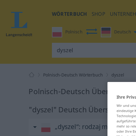
WÖRTERBUCH
SHOP
UNTERNE
Polnisch
Deutsch
Polnisch-Deutsch Wörterbuch
dyszel
Polnisch-Deutsch Übersetzung 
Ihre Priv
Wir und un
"dyszel" Deutsch Übersetzung
eindeutige 
Technologie
aufgeführte
„dyszel“
: rodzaj męski
mehr so rel
oder Ihre E