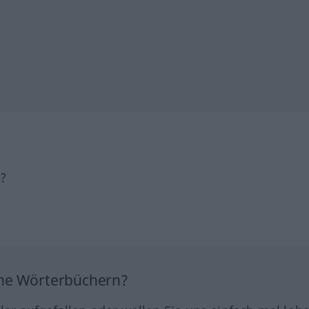
h?
ine Wörterbüchern?