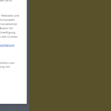
den Sie in
er Webseite und
 Vorauswahl
sonalisierter
Button Ihr
Einwilligung
zu den Cookies
.
zerklärung
.
eichern von
sung von