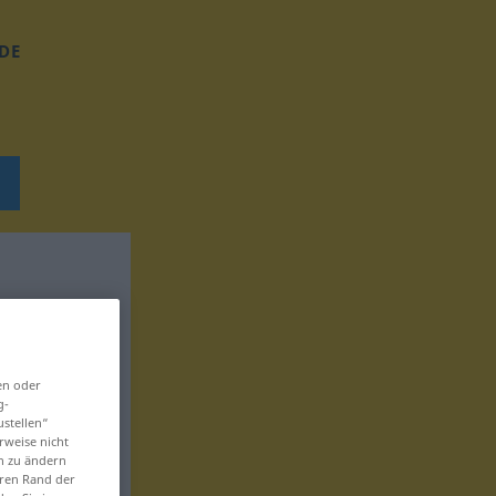
DE
en oder
g-
ustellen“
rweise nicht
en zu ändern
eren Rand der