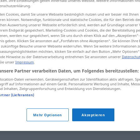
cken. Ihre Einstellungen gelten innerhalb unseres Website. Weitere Informationen fin
enschutzerklärung.
en Cookies, damit Sie unsere Webseite bestmöglich nutzen und wir besser mit Ihnen
en können. Notwendige, funktionale und statistische Cookies, die für den Betrieb d
ischen Auswertung unserer Webseite erforderlich sind, werden auf Grundlage unserer
tippen)
hrem Endgerät gespeichert. Marketing-Cookies und Cookies, die der Bereitstellung per
nen, werden nur gespeichert, wenn Sie uns durch einen Klick auf den „Akzeptieren“-
nis geben. Klicken Sie ansonsten auf „Fortfahren ohne Akzeptieren“. Sie können Ihre 
ür zukünftige Besuche unserer Webseite widerrufen. Wenn Sie weitere Informationen 
assungsmöglichkeiten möchten, klicken Sie einfach auf den Button „Mehr Optionen“
de Hinweise zu der Datenverarbeitung entnehmen Sie ansonsten unserer
Datenschut
 Sie unser
Impressum
.
dyszel
unsere Partner verarbeiten Daten, um Folgendes bereitzustellen:
ocation-Daten verwenden. Geräteeigenschaften zur Identifikation aktiv abfragen. Sp
griff auf Informationen auf einem Gerät. Personalisierte Werbung und Inhalte, Mes
 Inhalten, Zielgruppenforschung und Entwicklung von Dienstleistungen.
artner (Lieferanten)
Mehr Optionen
Akzeptieren