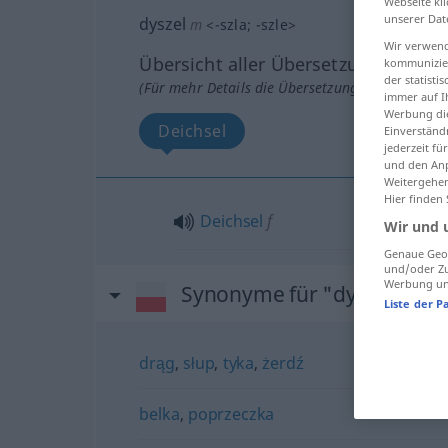
Webseite kli
unserer Dat
dyszel
m
<
-szla
;
-szle
>
Wir verwend
Übersicht aller Übersetzungen
kommunizier
der statist
(Für mehr Details die Übersetzung anklicken/an
immer auf I
Werbung die
Deichsel
Einverständ
jederzeit f
und den Anp
Weitergehen
Hier finden
Deichsel
f
Wir und 
Genaue Geol
und/oder Zu
Werbung und
Synonyme für "dyszel"
Liste der P
drąg
,
słup
,
tyka
,
żerdź
belka
,
poprzeczka