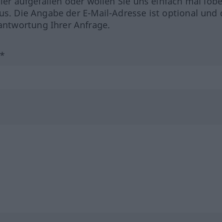
hler aufgefallen oder wollen Sie uns einfach mal lob
us. Die Angabe der E-Mail-Adresse ist optional und 
ntwortung Ihrer Anfrage.
?*