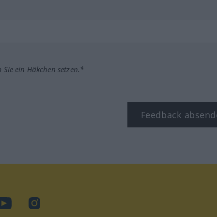
m Sie ein Häkchen setzen.*
Feedback absend
ook
YouTube
Instagram