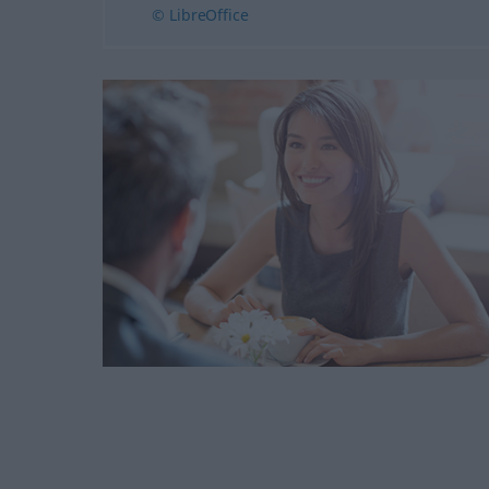
© LibreOffice