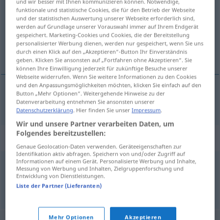
und wir besser mit Ihnen kommunizieren können. Notwendige,
funktionale und statistische Cookies, die für den Betrieb der Webseite
Übersicht aller Übersetzungen
und der statistischen Auswertung unserer Webseite erforderlich sind,
werden auf Grundlage unserer Vorauswahl immer auf Ihrem Endgerät
(Für mehr Details die Übersetzung anklicken/antippen)
gespeichert. Marketing-Cookies und Cookies, die der Bereitstellung
personalisierter Werbung dienen, werden nur gespeichert, wenn Sie uns
Funktionsstörung
durch einen Klick auf den „Akzeptieren“-Button Ihr Einverständnis
geben. Klicken Sie ansonsten auf „Fortfahren ohne Akzeptieren“. Sie
können Ihre Einwilligung jederzeit für zukünftige Besuche unserer
Webseite widerrufen. Wenn Sie weitere Informationen zu den Cookies
und den Anpassungsmöglichkeiten möchten, klicken Sie einfach auf den
Button „Mehr Optionen“. Weitergehende Hinweise zu der
Funktionsstörung
f
dysfunkcja
Datenverarbeitung entnehmen Sie ansonsten unserer
MED
Datenschutzerklärung
. Hier finden Sie unser
Impressum
.
Wir und unsere Partner verarbeiten Daten, um
Folgendes bereitzustellen:
Synonyme für "dysfunkcja"
Genaue Geolocation-Daten verwenden. Geräteeigenschaften zur
Identifikation aktiv abfragen. Speichern von und/oder Zugriff auf
Informationen auf einem Gerät. Personalisierte Werbung und Inhalte,
Messung von Werbung und Inhalten, Zielgruppenforschung und
awaria
Entwicklung von Dienstleistungen.
Liste der Partner (Lieferanten)
© LibreOffice
Mehr Optionen
Akzeptieren