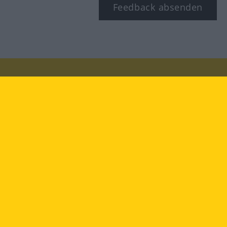
Feedback absenden
Besuchen Sie uns auf:
facebook
YouTube
Instagram
Langenscheidt
NUTZUNGSBEDINGUNGEN
DATENSCHUTZBESTIMMUNGEN