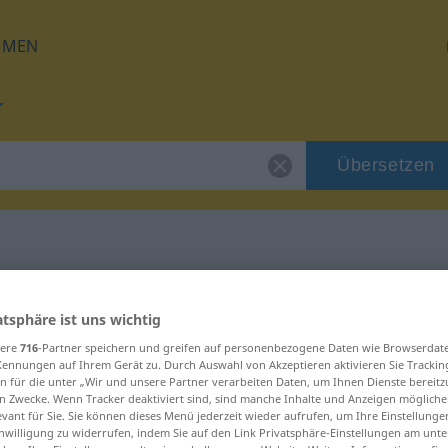
HMEN
Übersetzen
 für "drabinka"
atsphäre ist uns wichtig
sere
716
-Partner speichern und greifen auf personenbezogene Daten wie Browserdat
ng
Kennungen auf Ihrem Gerät zu. Durch Auswahl von Akzeptieren aktivieren Sie Trackin
n für die unter „Wir und unsere Partner verarbeiten Daten, um Ihnen Dienste bereitz
n Zwecke. Wenn Tracker deaktiviert sind, sind manche Inhalte und Anzeigen mögliche
evant für Sie. Sie können dieses Menü jederzeit wieder aufrufen, um Ihre Einstellung
inwilligung zu widerrufen, indem Sie auf den Link Privatsphäre-Einstellungen am unt