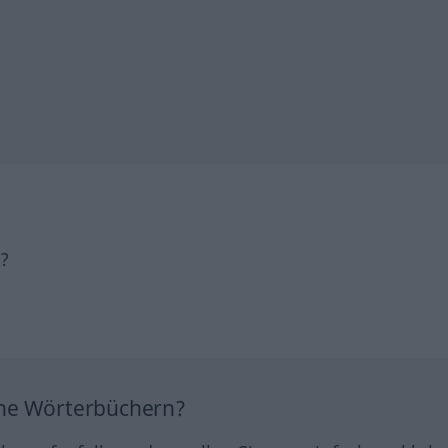
h?
ine Wörterbüchern?