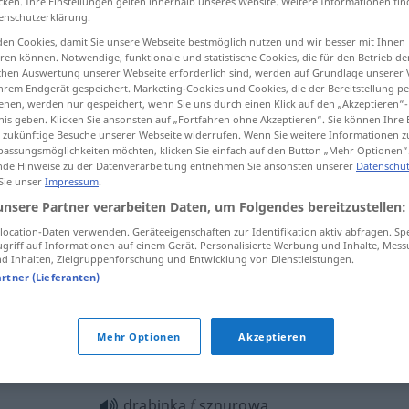
cken. Ihre Einstellungen gelten innerhalb unseres Website. Weitere Informationen fin
enschutzerklärung.
en Cookies, damit Sie unsere Webseite bestmöglich nutzen und wir besser mit Ihnen
en können. Notwendige, funktionale und statistische Cookies, die für den Betrieb d
ischen Auswertung unserer Webseite erforderlich sind, werden auf Grundlage unserer
tippen)
hrem Endgerät gespeichert. Marketing-Cookies und Cookies, die der Bereitstellung per
nen, werden nur gespeichert, wenn Sie uns durch einen Klick auf den „Akzeptieren“-
nis geben. Klicken Sie ansonsten auf „Fortfahren ohne Akzeptieren“. Sie können Ihre 
ür zukünftige Besuche unserer Webseite widerrufen. Wenn Sie weitere Informationen 
assungsmöglichkeiten möchten, klicken Sie einfach auf den Button „Mehr Optionen“
de Hinweise zu der Datenverarbeitung entnehmen Sie ansonsten unserer
Datenschut
 Sie unser
Impressum
.
drabinka
SPORT
unsere Partner verarbeiten Daten, um Folgendes bereitzustellen:
ocation-Daten verwenden. Geräteeigenschaften zur Identifikation aktiv abfragen. Sp
griff auf Informationen auf einem Gerät. Personalisierte Werbung und Inhalte, Mes
 Inhalten, Zielgruppenforschung und Entwicklung von Dienstleistungen.
drabinka linowa
artner (Lieferanten)
Mehr Optionen
Akzeptieren
"
drabinka
f
sznurowa