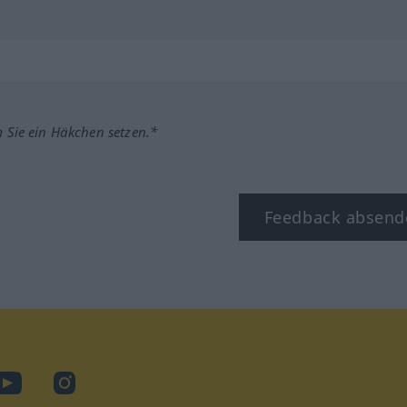
m Sie ein Häkchen setzen.*
Feedback absend
ook
YouTube
Instagram