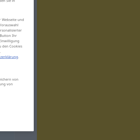
den Sie in
er Webseite und
 Vorauswahl
sonalisierter
Button Ihr
Einwilligung
zu den Cookies
.
zerklärung
.
eichern von
sung von