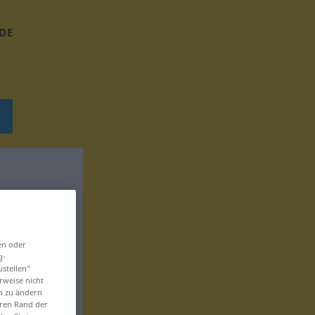
DE
en oder
g-
ustellen“
rweise nicht
en zu ändern
eren Rand der