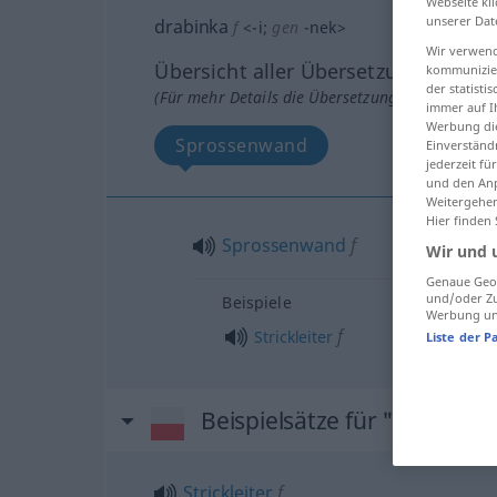
Webseite kli
unserer Dat
drabinka
f
<
-i
;
gen
-nek
>
Wir verwend
Übersicht aller Übersetzungen
kommunizier
der statist
(Für mehr Details die Übersetzung anklicken/an
immer auf I
Werbung die
Sprossenwand
Einverständ
jederzeit f
und den Anp
Weitergehen
Hier finden
Sprossenwand
f
Wir und 
Genaue Geol
und/oder Zu
Beispiele
Werbung und
f
Strickleiter
Liste der P
Beispielsätze für "drabinka
Strickleiter
f