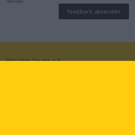
*Pflichtfeld
Feedback absenden
Besuchen Sie uns auf:
facebook
YouTube
Instagram
Langenscheidt
NUTZUNGSBEDINGUNGEN