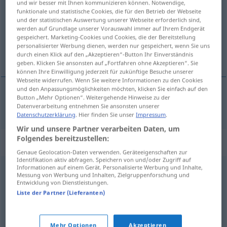
und wir besser mit Ihnen kommunizieren können. Notwendige,
funktionale und statistische Cookies, die für den Betrieb der Webseite
Übersicht aller Übersetzungen
und der statistischen Auswertung unserer Webseite erforderlich sind,
werden auf Grundlage unserer Vorauswahl immer auf Ihrem Endgerät
(Für mehr Details die Übersetzung anklicken/antippen)
gespeichert. Marketing-Cookies und Cookies, die der Bereitstellung
personalisierter Werbung dienen, werden nur gespeichert, wenn Sie uns
Doktrin
durch einen Klick auf den „Akzeptieren“-Button Ihr Einverständnis
geben. Klicken Sie ansonsten auf „Fortfahren ohne Akzeptieren“. Sie
können Ihre Einwilligung jederzeit für zukünftige Besuche unserer
Webseite widerrufen. Wenn Sie weitere Informationen zu den Cookies
und den Anpassungsmöglichkeiten möchten, klicken Sie einfach auf den
Button „Mehr Optionen“. Weitergehende Hinweise zu der
Doktrin
f
doktryna
Datenverarbeitung entnehmen Sie ansonsten unserer
Datenschutzerklärung
. Hier finden Sie unser
Impressum
.
Wir und unsere Partner verarbeiten Daten, um
Folgendes bereitzustellen:
Synonyme für "doktryna"
Genaue Geolocation-Daten verwenden. Geräteeigenschaften zur
Identifikation aktiv abfragen. Speichern von und/oder Zugriff auf
Informationen auf einem Gerät. Personalisierte Werbung und Inhalte,
Messung von Werbung und Inhalten, Zielgruppenforschung und
ideologia
Entwicklung von Dienstleistungen.
Liste der Partner (Lieferanten)
nauczanie
Mehr Optionen
Akzeptieren
© LibreOffice