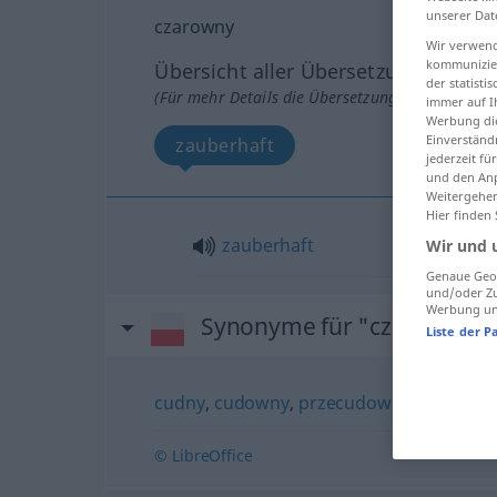
unserer Dat
czarowny
Wir verwend
kommunizier
Übersicht aller Übersetzungen
der statist
(Für mehr Details die Übersetzung anklicken/an
immer auf I
Werbung die
Einverständ
zauberhaft
jederzeit f
und den Anp
Weitergehen
Hier finden
zauberhaft
Wir und 
Genaue Geol
und/oder Zu
Werbung und
Synonyme für "czarowny"
Liste der P
cudny
,
cudowny
,
przecudowny
,
przepięk
© LibreOffice