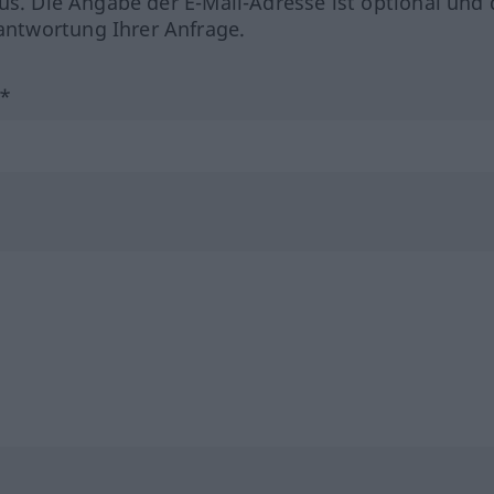
us. Die Angabe der E-Mail-Adresse ist optional und 
ntwortung Ihrer Anfrage.
?*