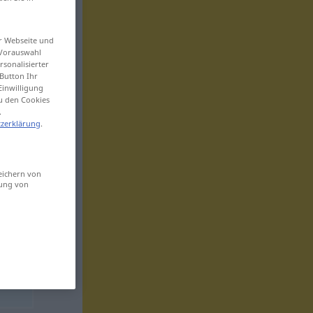
er Webseite und
 Vorauswahl
sonalisierter
Button Ihr
Einwilligung
zu den Cookies
.
zerklärung
.
eichern von
sung von