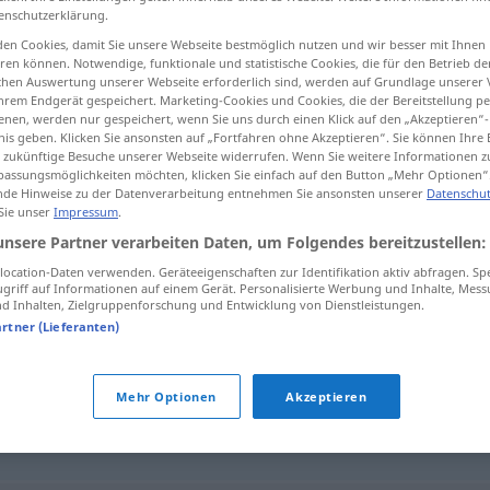
enschutzerklärung.
en Cookies, damit Sie unsere Webseite bestmöglich nutzen und wir besser mit Ihnen
en können. Notwendige, funktionale und statistische Cookies, die für den Betrieb d
ischen Auswertung unserer Webseite erforderlich sind, werden auf Grundlage unserer
tippen)
hrem Endgerät gespeichert. Marketing-Cookies und Cookies, die der Bereitstellung per
nen, werden nur gespeichert, wenn Sie uns durch einen Klick auf den „Akzeptieren“-
nis geben. Klicken Sie ansonsten auf „Fortfahren ohne Akzeptieren“. Sie können Ihre 
ür zukünftige Besuche unserer Webseite widerrufen. Wenn Sie weitere Informationen 
assungsmöglichkeiten möchten, klicken Sie einfach auf den Button „Mehr Optionen“
de Hinweise zu der Datenverarbeitung entnehmen Sie ansonsten unserer
Datenschut
 Sie unser
Impressum
.
czarowny
unsere Partner verarbeiten Daten, um Folgendes bereitzustellen:
ocation-Daten verwenden. Geräteeigenschaften zur Identifikation aktiv abfragen. Sp
griff auf Informationen auf einem Gerät. Personalisierte Werbung und Inhalte, Mes
 Inhalten, Zielgruppenforschung und Entwicklung von Dienstleistungen.
artner (Lieferanten)
ny
,
prześliczny
,
uroczy
Mehr Optionen
Akzeptieren