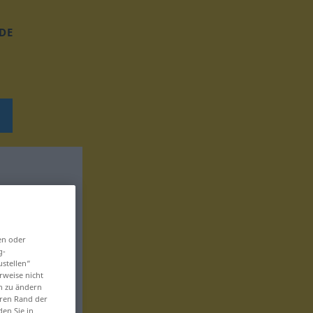
DE
en oder
g-
ustellen“
rweise nicht
en zu ändern
eren Rand der
den Sie in