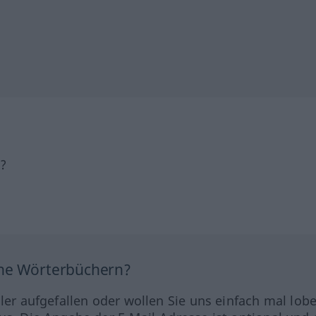
h?
ine Wörterbüchern?
hler aufgefallen oder wollen Sie uns einfach mal lob