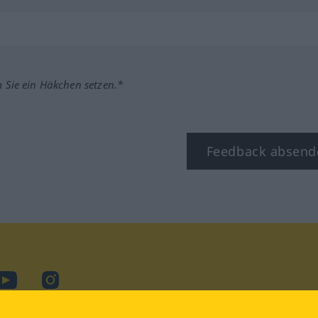
m Sie ein Häkchen setzen.*
Feedback absend
ook
YouTube
Instagram