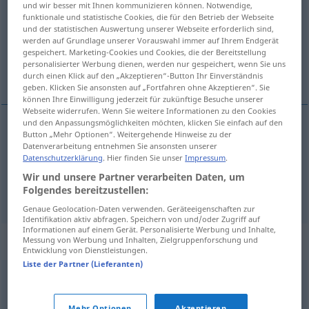
und wir besser mit Ihnen kommunizieren können. Notwendige,
funktionale und statistische Cookies, die für den Betrieb der Webseite
Übersicht aller Übersetzungen
und der statistischen Auswertung unserer Webseite erforderlich sind,
werden auf Grundlage unserer Vorauswahl immer auf Ihrem Endgerät
(Für mehr Details die Übersetzung anklicken/antippen)
gespeichert. Marketing-Cookies und Cookies, die der Bereitstellung
personalisierter Werbung dienen, werden nur gespeichert, wenn Sie uns
sich davonschleichen...
durch einen Klick auf den „Akzeptieren“-Button Ihr Einverständnis
geben. Klicken Sie ansonsten auf „Fortfahren ohne Akzeptieren“. Sie
können Ihre Einwilligung jederzeit für zukünftige Besuche unserer
Webseite widerrufen. Wenn Sie weitere Informationen zu den Cookies
und den Anpassungsmöglichkeiten möchten, klicken Sie einfach auf den
Beispiele
Button „Mehr Optionen“. Weitergehende Hinweise zu der
Datenverarbeitung entnehmen Sie ansonsten unserer
wymknąć
się
cichcem
Datenschutzerklärung
. Hier finden Sie unser
Impressum
.
Wir und unsere Partner verarbeiten Daten, um
sich davonschleichen, sich
fortstehlen
Folgendes bereitzustellen:
Genaue Geolocation-Daten verwenden. Geräteeigenschaften zur
Identifikation aktiv abfragen. Speichern von und/oder Zugriff auf
Informationen auf einem Gerät. Personalisierte Werbung und Inhalte,
Synonyme für "cichcem"
Messung von Werbung und Inhalten, Zielgruppenforschung und
Entwicklung von Dienstleistungen.
Liste der Partner (Lieferanten)
chyłkiem
,
cichaczem
,
milczkiem
,
niepostrzeżenie
,
po
Mehr Optionen
Akzeptieren