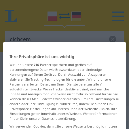
Ihre Privatsphäre ist uns wichtig
Polnisch-Deutsch Wörterbuch
cichcem
Wir und unsere
716
-Partner speichern und greifen auf
Polnisch-Deutsch Übersetzung für
personenbezogene Daten wie Browserdaten oder eindeutige
Kennungen auf Ihrem Gerät zu. Durch Auswahl von Akzeptieren
"cichcem"
aktivieren Sie Tracking-Technologien für die unter „Wir und unsere
Partner verarbeiten Daten, um Ihnen Dienste bereitzustellen“
aufgeführten Zwecke. Wenn Tracker deaktiviert sind, sind manche
Inhalte und Anzeigen möglicherweise nicht mehr so relevant für Sie. Sie
"cichcem" Deutsch Übersetzung
können dieses Menü jederzeit wieder aufrufen, um Ihre Einstellungen zu
ändern oder Ihre Einwilligung zu widerrufen, indem Sie auf den Link
Privatsphäre-Einstellungen am unteren Rand der Webseite klicken. Ihre
„cichcem“
: przysłówek
Einstellungen gelten innerhalb unseres Website. Weitere Informationen
finden Sie in unserer Datenschutzerklärung.
Wir verwenden Cookies, damit Sie unsere Webseite bestmöglich nutzen
cichcem
adv