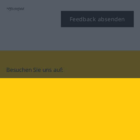
*Pflichtfeld
Feedback absenden
Besuchen Sie uns auf:
facebook
YouTube
Instagram
Langenscheidt