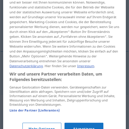
und wir besser mit Ihnen kommunizieren können. Notwendige,
ciamajda
f
od
m
<
-y
>
UMG
funktionale und statistische Cookies, die für den Betrieb der Webseite
und der statistischen Auswertung unserer Webseite erforderlich sind,
werden auf Grundlage unserer Vorauswahl immer auf Ihrem Endgerät
Übersicht aller Übersetzungen
gespeichert. Marketing-Cookies und Cookies, die der Bereitstellung
(Für mehr Details die Übersetzung anklicken/antippen)
personalisierter Werbung dienen, werden nur gespeichert, wenn Sie uns
durch einen Klick auf den „Akzeptieren“-Button Ihr Einverständnis
geben. Klicken Sie ansonsten auf „Fortfahren ohne Akzeptieren“. Sie
Tollpatsch, Trantüte
können Ihre Einwilligung jederzeit für zukünftige Besuche unserer
Webseite widerrufen. Wenn Sie weitere Informationen zu den Cookies
und den Anpassungsmöglichkeiten möchten, klicken Sie einfach auf den
Button „Mehr Optionen“. Weitergehende Hinweise zu der
Datenverarbeitung entnehmen Sie ansonsten unserer
Datenschutzerklärung
. Hier finden Sie unser
Impressum
.
Tollpatsch
m
ciamajda
Wir und unsere Partner verarbeiten Daten, um
Folgendes bereitzustellen:
Trantüte
f
ciamajda
Genaue Geolocation-Daten verwenden. Geräteeigenschaften zur
Identifikation aktiv abfragen. Speichern von und/oder Zugriff auf
Informationen auf einem Gerät. Personalisierte Werbung und Inhalte,
Messung von Werbung und Inhalten, Zielgruppenforschung und
Synonyme für "ciamajda"
Entwicklung von Dienstleistungen.
Liste der Partner (Lieferanten)
oferma
,
niezdara
,
niedorajda
,
niedołęga
,
gamoń
,
Mehr Optionen
Akzeptieren