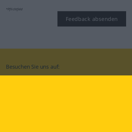
*Pflichtfeld
Feedback absenden
Besuchen Sie uns auf:
facebook
YouTube
Instagram
Langenscheidt