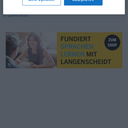
fajtłapa
,
ciapa
© LibreOffice