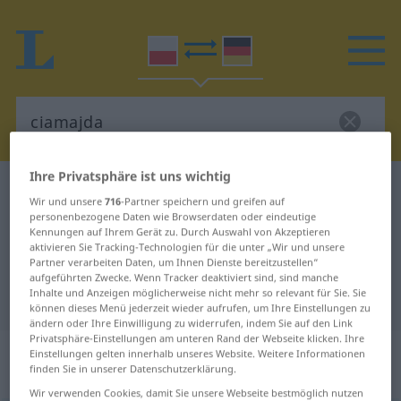
Ihre Privatsphäre ist uns wichtig
Polnisch-Deutsch Wörterbuch
ciamajda
Wir und unsere
716
-Partner speichern und greifen auf
Polnisch-Deutsch Übersetzung für
personenbezogene Daten wie Browserdaten oder eindeutige
Kennungen auf Ihrem Gerät zu. Durch Auswahl von Akzeptieren
"ciamajda"
aktivieren Sie Tracking-Technologien für die unter „Wir und unsere
Partner verarbeiten Daten, um Ihnen Dienste bereitzustellen“
aufgeführten Zwecke. Wenn Tracker deaktiviert sind, sind manche
Inhalte und Anzeigen möglicherweise nicht mehr so relevant für Sie. Sie
"ciamajda" Deutsch Übersetzung
können dieses Menü jederzeit wieder aufrufen, um Ihre Einstellungen zu
ändern oder Ihre Einwilligung zu widerrufen, indem Sie auf den Link
Privatsphäre-Einstellungen am unteren Rand der Webseite klicken. Ihre
„ciamajda“
: rodzaj żeński | rodzaj
Einstellungen gelten innerhalb unseres Website. Weitere Informationen
finden Sie in unserer Datenschutzerklärung.
męski
Wir verwenden Cookies, damit Sie unsere Webseite bestmöglich nutzen