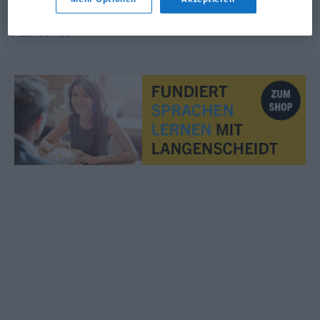
© LibreOffice