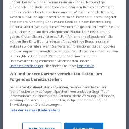
und wir besser mit Ihnen kommunizieren können. Notwendige,
funktionale und statistische Cookies, die für den Betrieb der Webseite
Übersicht aller Übersetzungen
und der statistischen Auswertung unserer Webseite erforderlich sind,
werden auf Grundlage unserer Vorauswahl immer auf Ihrem Endgerät
(Für mehr Details die Übersetzung anklicken/antippen)
gespeichert. Marketing-Cookies und Cookies, die der Bereitstellung
personalisierter Werbung dienen, werden nur gespeichert, wenn Sie uns
Rüpel, Grobian, Prolet
durch einen Klick auf den „Akzeptieren“-Button Ihr Einverständnis
geben. Klicken Sie ansonsten auf „Fortfahren ohne Akzeptieren“. Sie
können Ihre Einwilligung jederzeit für zukünftige Besuche unserer
Webseite widerrufen. Wenn Sie weitere Informationen zu den Cookies
und den Anpassungsmöglichkeiten möchten, klicken Sie einfach auf den
Button „Mehr Optionen“. Weitergehende Hinweise zu der
Rüpel
m
cham
PEJ
Datenverarbeitung entnehmen Sie ansonsten unserer
Datenschutzerklärung
. Hier finden Sie unser
Impressum
.
Grobian
m
cham
Wir und unsere Partner verarbeiten Daten, um
PEJ
Folgendes bereitzustellen:
Prolet
m
cham
Genaue Geolocation-Daten verwenden. Geräteeigenschaften zur
PEJ
Identifikation aktiv abfragen. Speichern von und/oder Zugriff auf
Informationen auf einem Gerät. Personalisierte Werbung und Inhalte,
Messung von Werbung und Inhalten, Zielgruppenforschung und
Entwicklung von Dienstleistungen.
Synonyme für "cham"
Liste der Partner (Lieferanten)
buc
,
gbur
,
impertynent
,
prostak
Mehr Optionen
Akzeptieren