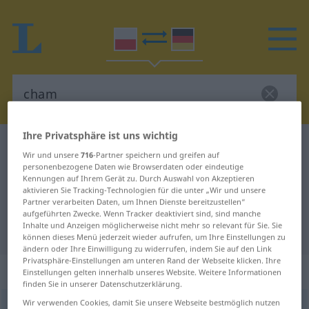
Ihre Privatsphäre ist uns wichtig
Polnisch-Deutsch Wörterbuch
cham
Wir und unsere
716
-Partner speichern und greifen auf
Polnisch-Deutsch Übersetzung für
personenbezogene Daten wie Browserdaten oder eindeutige
Kennungen auf Ihrem Gerät zu. Durch Auswahl von Akzeptieren
"cham"
aktivieren Sie Tracking-Technologien für die unter „Wir und unsere
Partner verarbeiten Daten, um Ihnen Dienste bereitzustellen“
aufgeführten Zwecke. Wenn Tracker deaktiviert sind, sind manche
Inhalte und Anzeigen möglicherweise nicht mehr so relevant für Sie. Sie
"cham" Deutsch Übersetzung
können dieses Menü jederzeit wieder aufrufen, um Ihre Einstellungen zu
ändern oder Ihre Einwilligung zu widerrufen, indem Sie auf den Link
Privatsphäre-Einstellungen am unteren Rand der Webseite klicken. Ihre
„cham“
: rodzaj męski
Einstellungen gelten innerhalb unseres Website. Weitere Informationen
finden Sie in unserer Datenschutzerklärung.
Wir verwenden Cookies, damit Sie unsere Webseite bestmöglich nutzen
cham
m
<
-a
;
-y
>
UMG