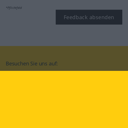
*Pflichtfeld
Feedback absenden
Besuchen Sie uns auf:
facebook
YouTube
Instagram
Langenscheidt