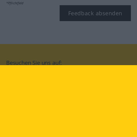
*Pflichtfeld
Feedback absenden
Besuchen Sie uns auf:
facebook
YouTube
Instagram
Langenscheidt
NUTZUNGSBEDINGUNGEN