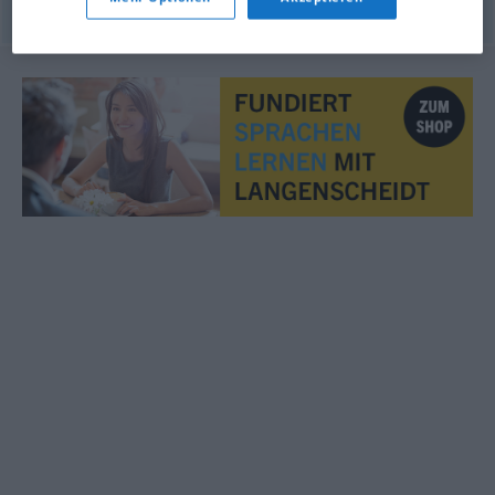
© LibreOffice