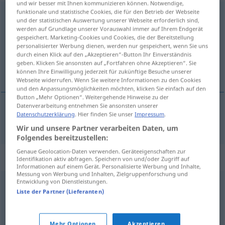
und wir besser mit Ihnen kommunizieren können. Notwendige,
funktionale und statistische Cookies, die für den Betrieb der Webseite
bezprzedmiotowy
<
-wo
>
und der statistischen Auswertung unserer Webseite erforderlich sind,
werden auf Grundlage unserer Vorauswahl immer auf Ihrem Endgerät
Übersicht aller Übersetzungen
gespeichert. Marketing-Cookies und Cookies, die der Bereitstellung
personalisierter Werbung dienen, werden nur gespeichert, wenn Sie uns
(Für mehr Details die Übersetzung anklicken/antippen)
durch einen Klick auf den „Akzeptieren“-Button Ihr Einverständnis
geben. Klicken Sie ansonsten auf „Fortfahren ohne Akzeptieren“. Sie
gegenstandslos
können Ihre Einwilligung jederzeit für zukünftige Besuche unserer
Webseite widerrufen. Wenn Sie weitere Informationen zu den Cookies
und den Anpassungsmöglichkeiten möchten, klicken Sie einfach auf den
Button „Mehr Optionen“. Weitergehende Hinweise zu der
Datenverarbeitung entnehmen Sie ansonsten unserer
Datenschutzerklärung
. Hier finden Sie unser
Impressum
.
gegenstandslos
bezprzedmiotowy
Wir und unsere Partner verarbeiten Daten, um
Folgendes bereitzustellen:
Genaue Geolocation-Daten verwenden. Geräteeigenschaften zur
Synonyme für "bezprzedmiotowy"
Identifikation aktiv abfragen. Speichern von und/oder Zugriff auf
Informationen auf einem Gerät. Personalisierte Werbung und Inhalte,
Messung von Werbung und Inhalten, Zielgruppenforschung und
Entwicklung von Dienstleistungen.
bezcelowy
,
bezużyteczny
,
czczy
,
daremny
,
niepotrzebny
,
Liste der Partner (Lieferanten)
nieprzydatny
,
zbędny
,
zbyteczny
Mehr Optionen
Akzeptieren