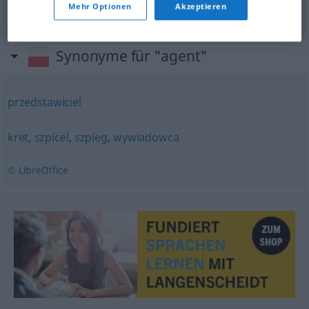
Doppelagent
m
Mehr Optionen
Akzeptieren
Synonyme für "agent"
przedstawiciel
kret
,
szpicel
,
szpieg
,
wywiadowca
© LibreOffice