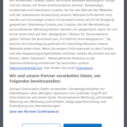
Wir verwenden Cookies, damit Sie unsere Webseite bestmöglich nutzen
und wir besser mit Ihnen kommunizieren können. Notwendige,
Übersicht aller Übersetzungen
funktionale und statistische Cookies, die für den Betrieb der Webseite
und der statistischen Auswertung unserer Webseite erforderlich sind,
(Für mehr Details die Übersetzung anklicken/antippen)
werden auf Grundlage unserer Vorauswahl immer auf Ihrem Endgerät
gespeichert. Marketing-Cookies und Cookies, die der Bereitstellung
Agentin, Spionin
personalisierter Werbung dienen, werden nur gespeichert, wenn Sie uns
durch einen Klick auf den „Akzeptieren“-Button Ihr Einverständnis
geben. Klicken Sie ansonsten auf „Fortfahren ohne Akzeptieren“. Sie
können Ihre Einwilligung jederzeit für zukünftige Besuche unserer
Webseite widerrufen. Wenn Sie weitere Informationen zu den Cookies
und den Anpassungsmöglichkeiten möchten, klicken Sie einfach auf den
Button „Mehr Optionen“. Weitergehende Hinweise zu der
Agent(in)
m(f)
agent
Datenverarbeitung entnehmen Sie ansonsten unserer
Datenschutzerklärung
. Hier finden Sie unser
Impressum
.
Spion(in)
m(f)
agent
Wir und unsere Partner verarbeiten Daten, um
Folgendes bereitzustellen:
Genaue Geolocation-Daten verwenden. Geräteeigenschaften zur
Identifikation aktiv abfragen. Speichern von und/oder Zugriff auf
Informationen auf einem Gerät. Personalisierte Werbung und Inhalte,
Beispielsätze für "agent"
Messung von Werbung und Inhalten, Zielgruppenforschung und
Entwicklung von Dienstleistungen.
Liste der Partner (Lieferanten)
m
podwójny
agent