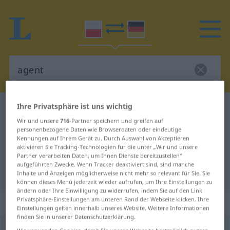
Ihre Privatsphäre ist uns wichtig
Polnisch-Deutsch Wörterbuch
agent
Wir und unsere
716
-Partner speichern und greifen auf
Polnisch-Deutsch Übersetzung für
personenbezogene Daten wie Browserdaten oder eindeutige
Kennungen auf Ihrem Gerät zu. Durch Auswahl von Akzeptieren
"agent"
aktivieren Sie Tracking-Technologien für die unter „Wir und unsere
Partner verarbeiten Daten, um Ihnen Dienste bereitzustellen“
aufgeführten Zwecke. Wenn Tracker deaktiviert sind, sind manche
"agent" Deutsch Übersetzung
Inhalte und Anzeigen möglicherweise nicht mehr so relevant für Sie. Sie
können dieses Menü jederzeit wieder aufrufen, um Ihre Einstellungen zu
ändern oder Ihre Einwilligung zu widerrufen, indem Sie auf den Link
„agent“
: rodzaj męski
Privatsphäre-Einstellungen am unteren Rand der Webseite klicken. Ihre
Einstellungen gelten innerhalb unseres Website. Weitere Informationen
finden Sie in unserer Datenschutzerklärung.
agent
m
<
-a
;
-ci
>
agentka
f
<
-i
;
gen
-tek
>