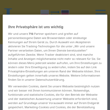
Ihre Privatsphäre ist uns wichtig
Wir und unsere
716
-Partner speichern und greifen auf
personenbezogene Daten wie Browserdaten oder eindeutige
Kennungen auf Ihrem Gerät zu. Durch Auswahl von Akzeptieren
aktivieren Sie Tracking-Technologien für die unter „Wir und unsere
Partner verarbeiten Daten, um Ihnen Dienste bereitzustellen“
Polnisch-Deutsch Wörterbuch
V
aufgeführten Zwecke. Wenn Tracker deaktiviert sind, sind manche
Inhalte und Anzeigen möglicherweise nicht mehr so relevant für Sie. Sie
können dieses Menü jederzeit wieder aufrufen, um Ihre Einstellungen zu
Wörter auf Polnisch, die mit V
ändern oder Ihre Einwilligung zu widerrufen, indem Sie auf den Link
beginnen
Privatsphäre-Einstellungen am unteren Rand der Webseite klicken. Ihre
Einstellungen gelten innerhalb unseres Website. Weitere Informationen
finden Sie in unserer Datenschutzerklärung.
VAT ... verte
video ... video
Wir verwenden Cookies, damit Sie unsere Webseite bestmöglich nutzen
und wir besser mit Ihnen kommunizieren können. Notwendige,
funktionale und statistische Cookies, die für den Betrieb der Webseite
und der statistischen Auswertung unserer Webseite erforderlich sind,
werden auf Grundlage unserer Vorauswahl immer auf Ihrem Endgerät
gespeichert. Marketing-Cookies und Cookies, die der Bereitstellung