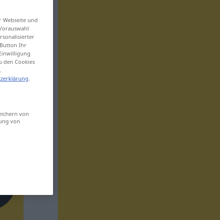
er Webseite und
 Vorauswahl
sonalisierter
Button Ihr
Einwilligung
zu den Cookies
.
zerklärung
.
eichern von
sung von