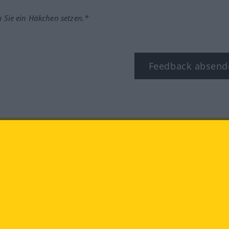
m Sie ein Häkchen setzen.*
Feedback absend
ook
YouTube
Instagram