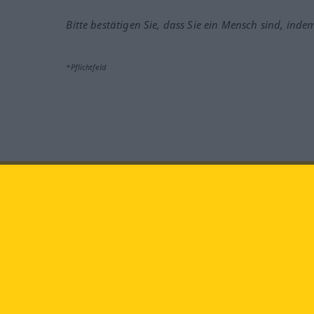
Bitte bestätigen Sie, dass Sie ein Mensch sind, inde
*Pflichtfeld
Besuchen Sie uns auf:
faceb
Langenscheidt