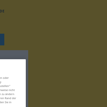
DE
en oder
g-
ustellen“
rweise nicht
en zu ändern
eren Rand der
den Sie in