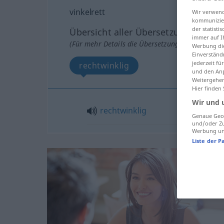
vinkelrett
Wir verwend
kommunizier
der statist
Übersicht aller Übersetzungen
immer auf I
(Für mehr Details die Übersetzung anklicken/an
Werbung die
Einverständ
jederzeit f
rechtwinklig
und den Anp
Weitergehen
Hier finden
Wir und 
rechtwinklig
Genaue Geol
und/oder Zu
Werbung und
Liste der P