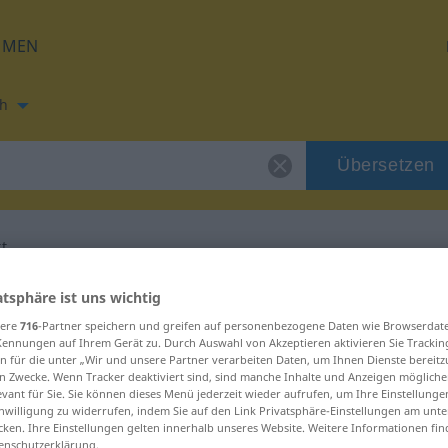
HMEN
h
Übersetzen
tt
ng für "vinkelrett"
atsphäre ist uns wichtig
sere
716
-Partner speichern und greifen auf personenbezogene Daten wie Browserdat
Kennungen auf Ihrem Gerät zu. Durch Auswahl von Akzeptieren aktivieren Sie Trackin
ung
n für die unter „Wir und unsere Partner verarbeiten Daten, um Ihnen Dienste bereitz
n Zwecke. Wenn Tracker deaktiviert sind, sind manche Inhalte und Anzeigen mögliche
evant für Sie. Sie können dieses Menü jederzeit wieder aufrufen, um Ihre Einstellung
inwilligung zu widerrufen, indem Sie auf den Link Privatsphäre-Einstellungen am unt
cken. Ihre Einstellungen gelten innerhalb unseres Website. Weitere Informationen fin
enschutzerklärung.