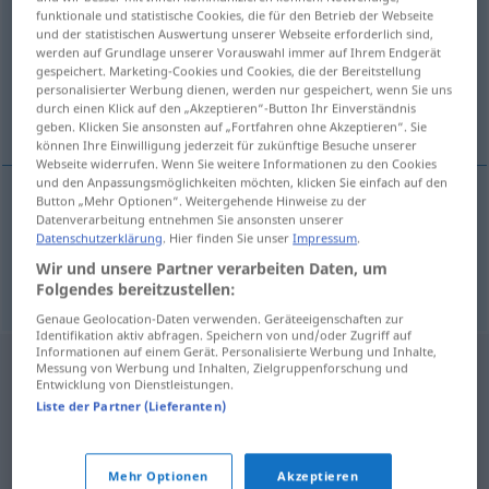
funktionale und statistische Cookies, die für den Betrieb der Webseite
und der statistischen Auswertung unserer Webseite erforderlich sind,
Übersicht aller Übersetzungen
werden auf Grundlage unserer Vorauswahl immer auf Ihrem Endgerät
(Für mehr Details die Übersetzung anklicken/antippen)
gespeichert. Marketing-Cookies und Cookies, die der Bereitstellung
personalisierter Werbung dienen, werden nur gespeichert, wenn Sie uns
durch einen Klick auf den „Akzeptieren“-Button Ihr Einverständnis
Vestibül, Vorhalle
geben. Klicken Sie ansonsten auf „Fortfahren ohne Akzeptieren“. Sie
können Ihre Einwilligung jederzeit für zukünftige Besuche unserer
Webseite widerrufen. Wenn Sie weitere Informationen zu den Cookies
und den Anpassungsmöglichkeiten möchten, klicken Sie einfach auf den
Button „Mehr Optionen“. Weitergehende Hinweise zu der
Datenverarbeitung entnehmen Sie ansonsten unserer
Vestibül
n
vestibyle
Datenschutzerklärung
. Hier finden Sie unser
Impressum
.
Wir und unsere Partner verarbeiten Daten, um
Vorhalle
f
vestibyle
Folgendes bereitzustellen:
Genaue Geolocation-Daten verwenden. Geräteeigenschaften zur
Identifikation aktiv abfragen. Speichern von und/oder Zugriff auf
Informationen auf einem Gerät. Personalisierte Werbung und Inhalte,
Messung von Werbung und Inhalten, Zielgruppenforschung und
Entwicklung von Dienstleistungen.
Liste der Partner (Lieferanten)
Mehr Optionen
Akzeptieren