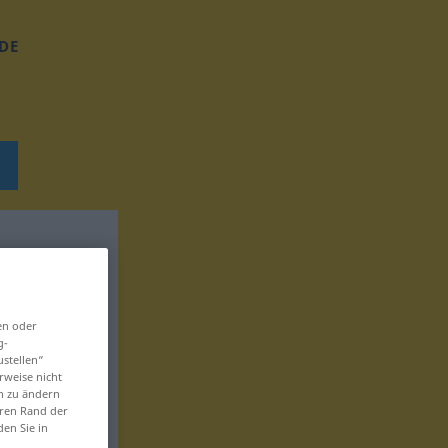
DE
en oder
g-
ustellen“
rweise nicht
en zu ändern
eren Rand der
den Sie in