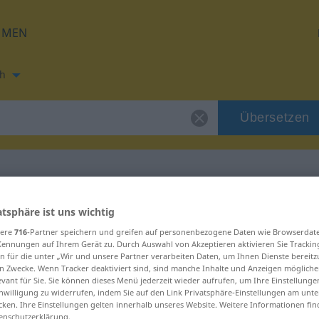
HMEN
h
Übersetzen
ung für "verb"
atsphäre ist uns wichtig
sere
716
-Partner speichern und greifen auf personenbezogene Daten wie Browserdat
Kennungen auf Ihrem Gerät zu. Durch Auswahl von Akzeptieren aktivieren Sie Trackin
n für die unter „Wir und unsere Partner verarbeiten Daten, um Ihnen Dienste bereitz
n Zwecke. Wenn Tracker deaktiviert sind, sind manche Inhalte und Anzeigen mögliche
evant für Sie. Sie können dieses Menü jederzeit wieder aufrufen, um Ihre Einstellung
inwilligung zu widerrufen, indem Sie auf den Link Privatsphäre-Einstellungen am unt
cken. Ihre Einstellungen gelten innerhalb unseres Website. Weitere Informationen fin
enschutzerklärung.