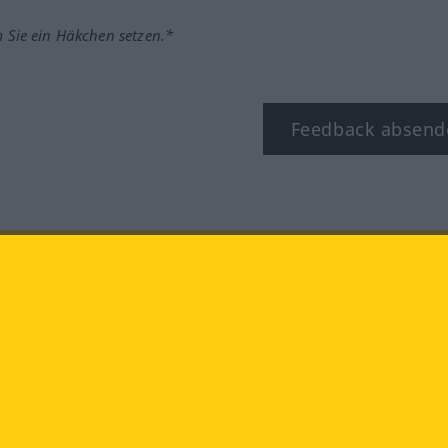
m Sie ein Häkchen setzen.*
Feedback absend
ook
YouTube
Instagram