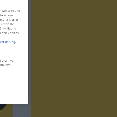
er Webseite und
 Vorauswahl
sonalisierter
Button Ihr
Einwilligung
zu den Cookies
.
zerklärung
.
eichern von
sung von