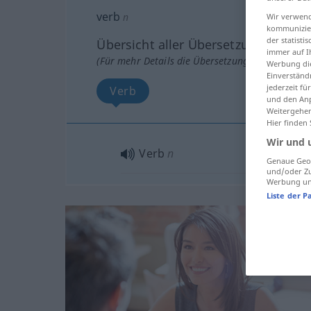
verb
n
Wir verwend
kommunizier
der statist
Übersicht aller Übersetzungen
immer auf I
(Für mehr Details die Übersetzung anklicken/an
Werbung die
Einverständ
jederzeit f
Verb
und den Anp
Weitergehen
Hier finden
Wir und 
Verb
n
Genaue Geol
und/oder Zu
Werbung und
Liste der P