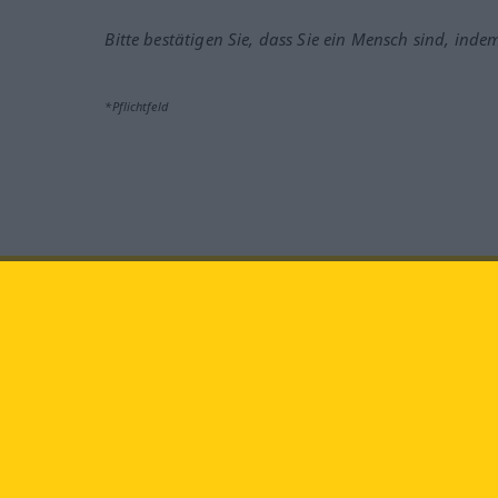
Bitte bestätigen Sie, dass Sie ein Mensch sind, inde
*Pflichtfeld
Besuchen Sie uns auf:
faceb
Langenscheidt