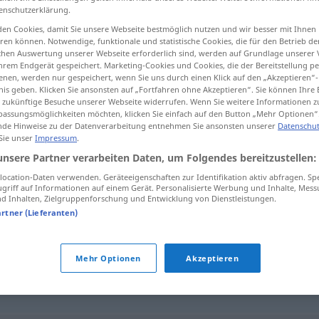
enschutzerklärung.
en Cookies, damit Sie unsere Webseite bestmöglich nutzen und wir besser mit Ihnen
en können. Notwendige, funktionale und statistische Cookies, die für den Betrieb d
ischen Auswertung unserer Webseite erforderlich sind, werden auf Grundlage unserer
tippen)
hrem Endgerät gespeichert. Marketing-Cookies und Cookies, die der Bereitstellung per
nen, werden nur gespeichert, wenn Sie uns durch einen Klick auf den „Akzeptieren“-
nis geben. Klicken Sie ansonsten auf „Fortfahren ohne Akzeptieren“. Sie können Ihre 
ür zukünftige Besuche unserer Webseite widerrufen. Wenn Sie weitere Informationen 
assungsmöglichkeiten möchten, klicken Sie einfach auf den Button „Mehr Optionen“
de Hinweise zu der Datenverarbeitung entnehmen Sie ansonsten unserer
Datenschut
 Sie unser
Impressum
.
vanvidd
unsere Partner verarbeiten Daten, um Folgendes bereitzustellen:
ocation-Daten verwenden. Geräteeigenschaften zur Identifikation aktiv abfragen. Sp
griff auf Informationen auf einem Gerät. Personalisierte Werbung und Inhalte, Mes
 Inhalten, Zielgruppenforschung und Entwicklung von Dienstleistungen.
artner (Lieferanten)
Mehr Optionen
Akzeptieren