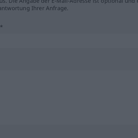
us. Die Angabe der E-Mail-Adresse ist optional und 
ntwortung Ihrer Anfrage.
?*