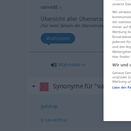
unserer Dat
vanvidd
n
Wir verwend
kommunizier
Übersicht aller Übersetzungen
der statist
(Für mehr Details die Übersetzung anklicken/an
immer auf I
Werbung die
Einverständ
Wahnsinn
jederzeit f
und den Anp
Weitergehen
Hier finden
Wahnsinn
m
Wir und 
Genaue Geol
und/oder Zu
Werbung und
Synonyme für "vanvidd"
Liste der P
galskap
© LibreOffice