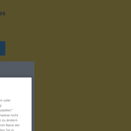
DE
en oder
g-
ustellen“
rweise nicht
en zu ändern
eren Rand der
den Sie in