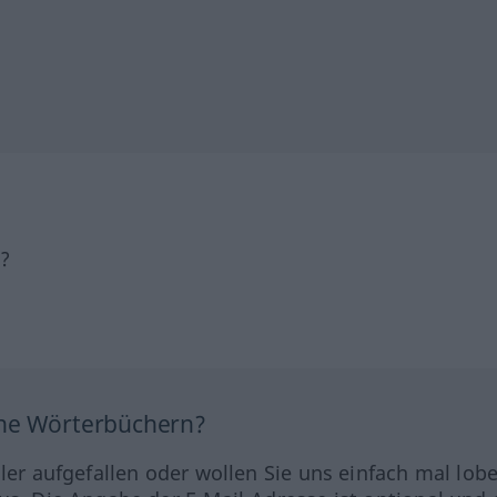
h?
ine Wörterbüchern?
hler aufgefallen oder wollen Sie uns einfach mal lob