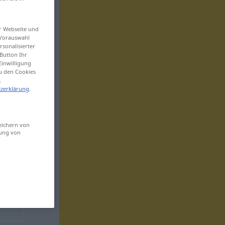
er Webseite und
 Vorauswahl
sonalisierter
Button Ihr
Einwilligung
zu den Cookies
.
zerklärung
.
eichern von
sung von