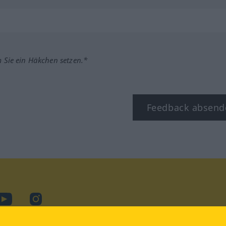
m Sie ein Häkchen setzen.*
Feedback absend
ook
YouTube
Instagram