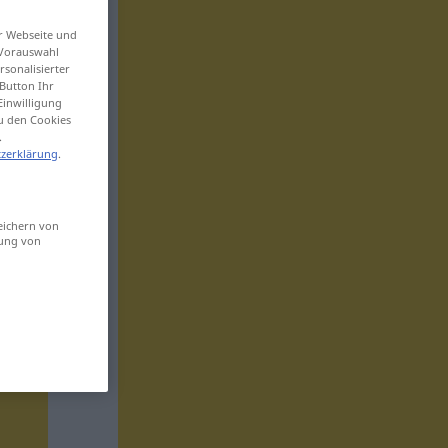
er Webseite und
 Vorauswahl
sonalisierter
Button Ihr
Einwilligung
zu den Cookies
.
zerklärung
.
eichern von
sung von