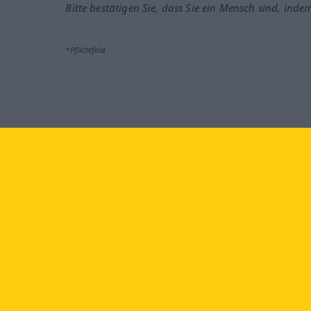
Bitte bestätigen Sie, dass Sie ein Mensch sind, inde
*Pflichtfeld
Besuchen Sie uns auf:
faceb
Langenscheidt