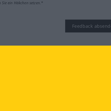
m Sie ein Häkchen setzen.*
Feedback absend
ook
YouTube
Instagram