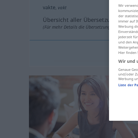
Wir verwend
vakte
,
vakt
kommunizier
der statist
Übersicht aller Übersetzungen
immer auf I
(Für mehr Details die Übersetzung anklicken/an
Werbung die
Einverständ
jederzeit f
und den Anp
Weitergehen
Hier finden
Wir und 
Genaue Geol
und/oder Zu
Werbung und
Liste der P