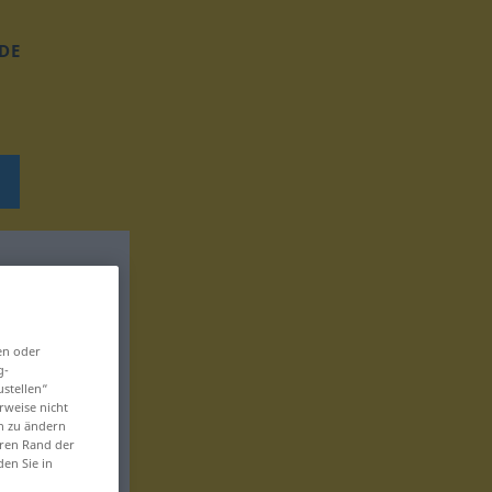
DE
en oder
g-
ustellen“
rweise nicht
en zu ändern
eren Rand der
den Sie in