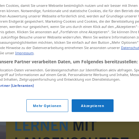
en Cookies, damit Sie unsere Webseite bestmöglich nutzen und wir besser mit Ihnen
en können. Notwendige, funktionale und statistische Cookies, die für den Betrieb d
ischen Auswertung unserer Webseite erforderlich sind, werden auf Grundlage unserer
hrem Endgerät gespeichert. Marketing-Cookies und Cookies, die der Bereitstellung per
tippen)
nen, werden nur gespeichert, wenn Sie uns durch einen Klick auf den „Akzeptieren“-
nis geben. Klicken Sie ansonsten auf „Fortfahren ohne Akzeptieren“. Sie können Ihre 
ür zukünftige Besuche unserer Webseite widerrufen. Wenn Sie weitere Informationen 
assungsmöglichkeiten möchten, klicken Sie einfach auf den Button „Mehr Optionen“
de Hinweise zu der Datenverarbeitung entnehmen Sie ansonsten unserer
Datenschut
vekke
vakte → siehe „
“
 Sie unser
Impressum
.
unsere Partner verarbeiten Daten, um Folgendes bereitzustellen:
ocation-Daten verwenden. Geräteeigenschaften zur Identifikation aktiv abfragen. Sp
griff auf Informationen auf einem Gerät. Personalisierte Werbung und Inhalte, Mes
 Inhalten, Zielgruppenforschung und Entwicklung von Dienstleistungen.
artner (Lieferanten)
Mehr Optionen
Akzeptieren