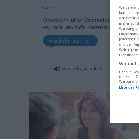
vakle
Wir verwend
kommunizier
der statist
Übersicht aller Übersetzungen
immer auf I
(Für mehr Details die Übersetzung anklicken/an
Werbung die
Einverständ
jederzeit f
wackeln, wanken
und den Anp
Weitergehen
Hier finden
Wir und 
wackeln
, wanken
Genaue Geol
und/oder Zu
Werbung und
Liste der P