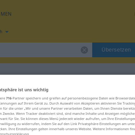
HMEN
h
Übersetzen
ng für "vakle"
atsphäre ist uns wichtig
sere
716
-Partner speichern und greifen auf personenbezogene Daten wie Browserdat
Kennungen auf Ihrem Gerät zu. Durch Auswahl von Akzeptieren aktivieren Sie Trackin
n für die unter „Wir und unsere Partner verarbeiten Daten, um Ihnen Dienste bereitz
n Zwecke. Wenn Tracker deaktiviert sind, sind manche Inhalte und Anzeigen mögliche
evant für Sie. Sie können dieses Menü jederzeit wieder aufrufen, um Ihre Einstellung
inwilligung zu widerrufen, indem Sie auf den Link Privatsphäre-Einstellungen am unt
cken. Ihre Einstellungen gelten innerhalb unseres Website. Weitere Informationen fin
enschutzerklärung.