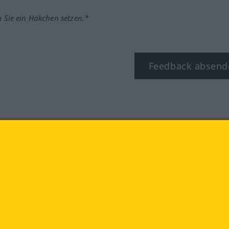
m Sie ein Häkchen setzen.*
Feedback absend
ook
YouTube
Instagram