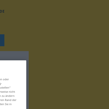
DE
en oder
g-
ustellen“
rweise nicht
en zu ändern
eren Rand der
den Sie in