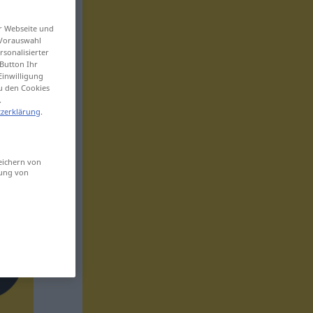
er Webseite und
 Vorauswahl
sonalisierter
Button Ihr
Einwilligung
zu den Cookies
.
zerklärung
.
eichern von
sung von