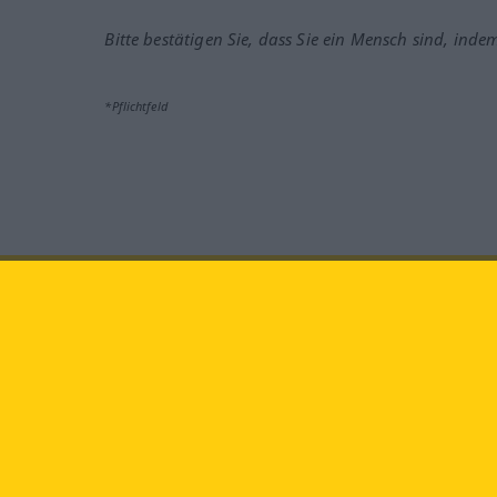
Bitte bestätigen Sie, dass Sie ein Mensch sind, inde
*Pflichtfeld
Besuchen Sie uns auf:
faceb
Langenscheidt