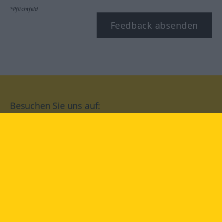
*Pflichtfeld
Feedback absenden
Besuchen Sie uns auf:
facebook
YouTube
Instagram
Langenscheidt
NUTZUNGSBEDINGUNGEN