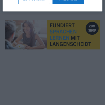
© LibreOffice