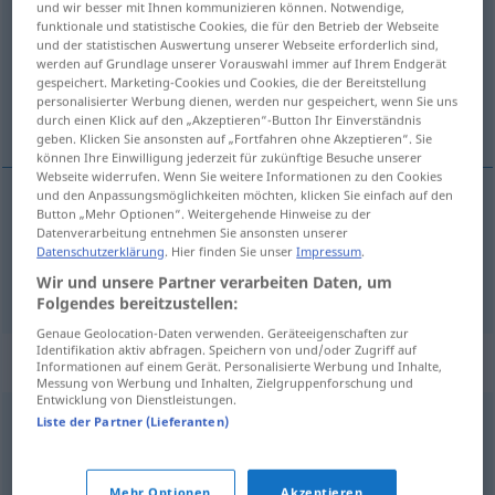
und wir besser mit Ihnen kommunizieren können. Notwendige,
funktionale und statistische Cookies, die für den Betrieb der Webseite
Übersicht aller Übersetzungen
und der statistischen Auswertung unserer Webseite erforderlich sind,
werden auf Grundlage unserer Vorauswahl immer auf Ihrem Endgerät
(Für mehr Details die Übersetzung anklicken/antippen)
gespeichert. Marketing-Cookies und Cookies, die der Bereitstellung
personalisierter Werbung dienen, werden nur gespeichert, wenn Sie uns
auslöschen, vernichten
durch einen Klick auf den „Akzeptieren“-Button Ihr Einverständnis
geben. Klicken Sie ansonsten auf „Fortfahren ohne Akzeptieren“. Sie
können Ihre Einwilligung jederzeit für zukünftige Besuche unserer
Webseite widerrufen. Wenn Sie weitere Informationen zu den Cookies
und den Anpassungsmöglichkeiten möchten, klicken Sie einfach auf den
Button „Mehr Optionen“. Weitergehende Hinweise zu der
auslöschen
utslette
Datenverarbeitung entnehmen Sie ansonsten unserer
Datenschutzerklärung
. Hier finden Sie unser
Impressum
.
vernichten
utslette
Wir und unsere Partner verarbeiten Daten, um
Folgendes bereitzustellen:
Genaue Geolocation-Daten verwenden. Geräteeigenschaften zur
Identifikation aktiv abfragen. Speichern von und/oder Zugriff auf
Synonyme für "utslette"
Informationen auf einem Gerät. Personalisierte Werbung und Inhalte,
Messung von Werbung und Inhalten, Zielgruppenforschung und
Entwicklung von Dienstleistungen.
Liste der Partner (Lieferanten)
forderve
,
forringe
,
herje
,
knekke
,
knuse
,
ramponere
,
rasere
,
rive
,
skade
,
tilintetgjøre
,
øde
,
ødelegge
Mehr Optionen
Akzeptieren