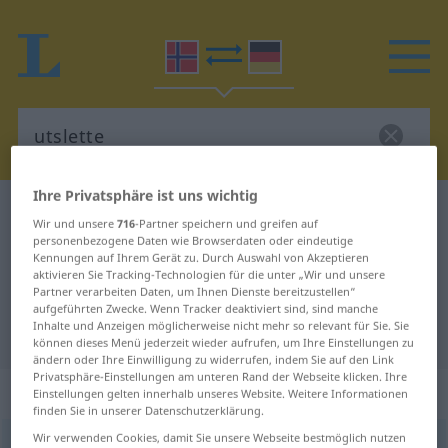
Ihre Privatsphäre ist uns wichtig
Norwegisch-Deutsch Wörterbuch
utslette
Wir und unsere
716
-Partner speichern und greifen auf
Norwegisch-Deutsch Übersetzung
personenbezogene Daten wie Browserdaten oder eindeutige
Kennungen auf Ihrem Gerät zu. Durch Auswahl von Akzeptieren
für "utslette"
aktivieren Sie Tracking-Technologien für die unter „Wir und unsere
Partner verarbeiten Daten, um Ihnen Dienste bereitzustellen“
aufgeführten Zwecke. Wenn Tracker deaktiviert sind, sind manche
Inhalte und Anzeigen möglicherweise nicht mehr so relevant für Sie. Sie
"utslette" Deutsch Übersetzung
können dieses Menü jederzeit wieder aufrufen, um Ihre Einstellungen zu
ändern oder Ihre Einwilligung zu widerrufen, indem Sie auf den Link
Privatsphäre-Einstellungen am unteren Rand der Webseite klicken. Ihre
„utslette“
Einstellungen gelten innerhalb unseres Website. Weitere Informationen
finden Sie in unserer Datenschutzerklärung.
Wir verwenden Cookies, damit Sie unsere Webseite bestmöglich nutzen
utslette