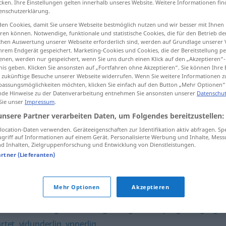
cken. Ihre Einstellungen gelten innerhalb unseres Website. Weitere Informationen fin
enschutzerklärung.
en Cookies, damit Sie unsere Webseite bestmöglich nutzen und wir besser mit Ihnen
en können. Notwendige, funktionale und statistische Cookies, die für den Betrieb d
ischen Auswertung unserer Webseite erforderlich sind, werden auf Grundlage unserer
tippen)
hrem Endgerät gespeichert. Marketing-Cookies und Cookies, die der Bereitstellung per
nen, werden nur gespeichert, wenn Sie uns durch einen Klick auf den „Akzeptieren“-
nis geben. Klicken Sie ansonsten auf „Fortfahren ohne Akzeptieren“. Sie können Ihre 
ür zukünftige Besuche unserer Webseite widerrufen. Wenn Sie weitere Informationen 
assungsmöglichkeiten möchten, klicken Sie einfach auf den Button „Mehr Optionen“
de Hinweise zu der Datenverarbeitung entnehmen Sie ansonsten unserer
Datenschut
 Sie unser
Impressum
.
utrolig
unsere Partner verarbeiten Daten, um Folgendes bereitzustellen:
ocation-Daten verwenden. Geräteeigenschaften zur Identifikation aktiv abfragen. Sp
griff auf Informationen auf einem Gerät. Personalisierte Werbung und Inhalte, Mes
 Inhalten, Zielgruppenforschung und Entwicklung von Dienstleistungen.
artner (Lieferanten)
erlig
Mehr Optionen
Akzeptieren
antastisk
,
flott
,
guddommelig
,
herlig
,
herskapelig
,
kongelig
,
rtet
,
vidunderlig
,
ypperlig