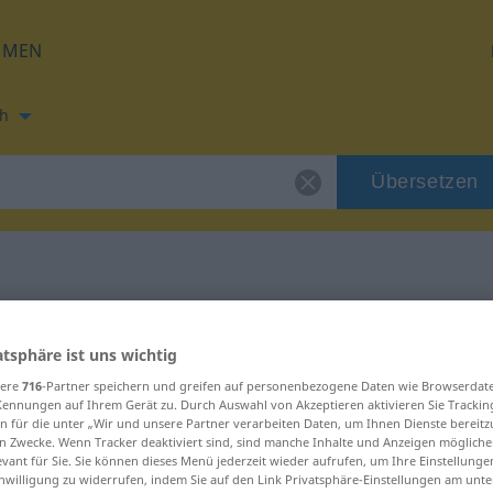
HMEN
h
Übersetzen
ng für "utrolig"
atsphäre ist uns wichtig
sere
716
-Partner speichern und greifen auf personenbezogene Daten wie Browserdat
Kennungen auf Ihrem Gerät zu. Durch Auswahl von Akzeptieren aktivieren Sie Trackin
n für die unter „Wir und unsere Partner verarbeiten Daten, um Ihnen Dienste bereitz
n Zwecke. Wenn Tracker deaktiviert sind, sind manche Inhalte und Anzeigen mögliche
evant für Sie. Sie können dieses Menü jederzeit wieder aufrufen, um Ihre Einstellung
inwilligung zu widerrufen, indem Sie auf den Link Privatsphäre-Einstellungen am unt