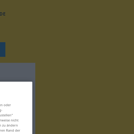
DE
en oder
g-
ustellen“
rweise nicht
en zu ändern
eren Rand der