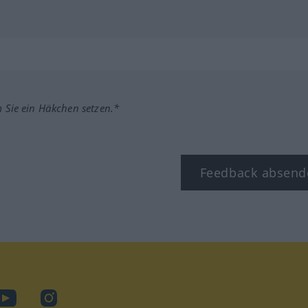
m Sie ein Häkchen setzen.*
Feedback absend
ook
YouTube
Instagram