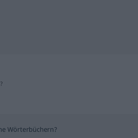
h?
ine Wörterbüchern?