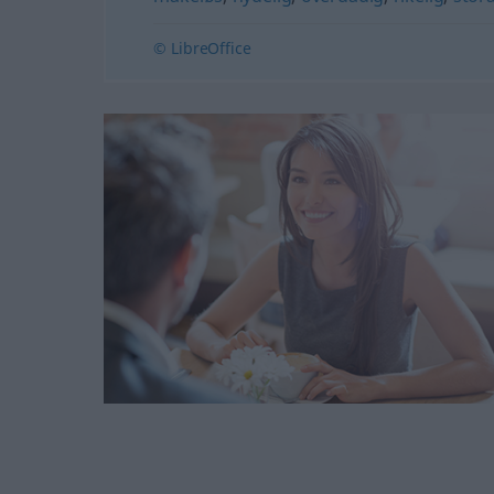
© LibreOffice