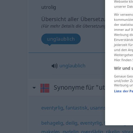
Webseite kli
utrolig
unserer Dat
Wir verwend
Übersicht aller Übersetzungen
kommunizier
der statist
(Für mehr Details die Übersetzung anklicken/an
immer auf I
Werbung die
unglaublich
Einverständ
jederzeit f
und den Anp
Weitergehen
Hier finden
unglaublich
Wir und 
Genaue Geol
und/oder Zu
Werbung und
Synonyme für "utrolig"
Liste der P
eventyrlig
,
fantastisk
,
usannsynlig
,
vidund
behagelig
,
deilig
,
eventyrlig
,
fabelaktig
,
f
makeløs
,
nydelig
,
overdådig
,
rikelig
,
stora