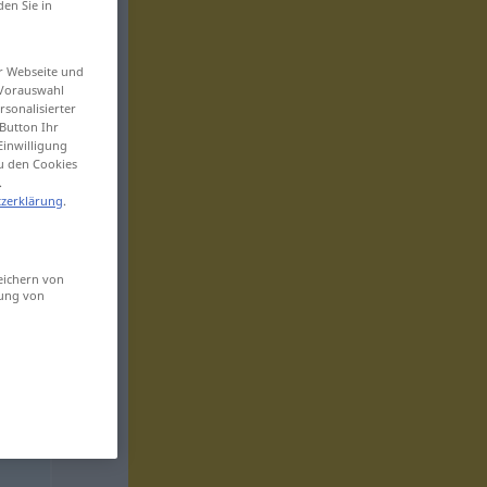
den Sie in
er Webseite und
 Vorauswahl
sonalisierter
Button Ihr
Einwilligung
zu den Cookies
.
zerklärung
.
eichern von
sung von