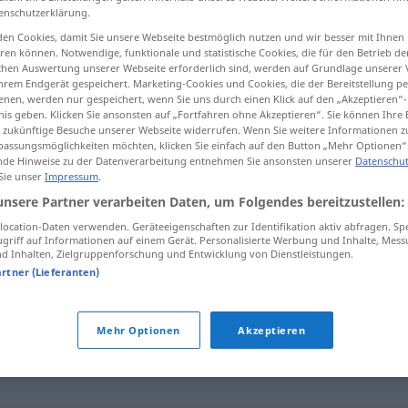
enschutzerklärung.
en Cookies, damit Sie unsere Webseite bestmöglich nutzen und wir besser mit Ihnen
en können. Notwendige, funktionale und statistische Cookies, die für den Betrieb d
ischen Auswertung unserer Webseite erforderlich sind, werden auf Grundlage unserer
tippen)
hrem Endgerät gespeichert. Marketing-Cookies und Cookies, die der Bereitstellung per
nen, werden nur gespeichert, wenn Sie uns durch einen Klick auf den „Akzeptieren“-
nis geben. Klicken Sie ansonsten auf „Fortfahren ohne Akzeptieren“. Sie können Ihre 
ür zukünftige Besuche unserer Webseite widerrufen. Wenn Sie weitere Informationen 
assungsmöglichkeiten möchten, klicken Sie einfach auf den Button „Mehr Optionen“
de Hinweise zu der Datenverarbeitung entnehmen Sie ansonsten unserer
Datenschut
 Sie unser
Impressum
.
usann
unsere Partner verarbeiten Daten, um Folgendes bereitzustellen:
ocation-Daten verwenden. Geräteeigenschaften zur Identifikation aktiv abfragen. Sp
griff auf Informationen auf einem Gerät. Personalisierte Werbung und Inhalte, Mes
 Inhalten, Zielgruppenforschung und Entwicklung von Dienstleistungen.
artner (Lieferanten)
pspinn
,
virtuell
Mehr Optionen
Akzeptieren