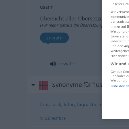
unserer Dat
usann
Wir verwend
kommunizier
Übersicht aller Übersetzungen
der statist
(Für mehr Details die Übersetzung anklicken/an
immer auf I
Werbung die
Einverständ
unwahr
jederzeit f
und den Anp
Weitergehen
Hier finden
unwahr
Wir und 
Genaue Geol
und/oder Zu
Werbung und
Synonyme für "usann"
Liste der P
fantastisk
,
luftig
,
løgnaktig
,
oppdiktet
,
op
© LibreOffice