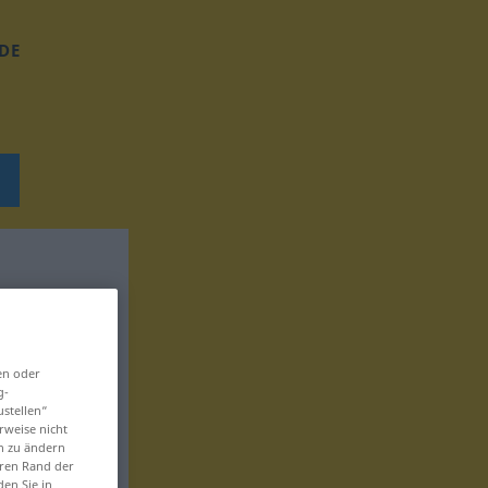
DE
en oder
g-
ustellen“
rweise nicht
en zu ändern
eren Rand der
den Sie in