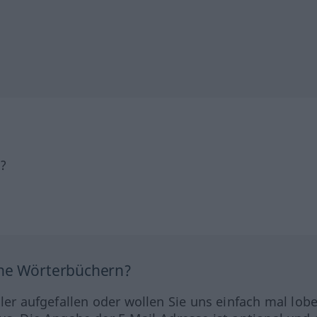
h?
ine Wörterbüchern?
hler aufgefallen oder wollen Sie uns einfach mal lob