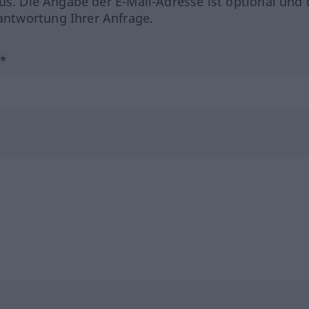
us. Die Angabe der E-Mail-Adresse ist optional und 
ntwortung Ihrer Anfrage.
?*