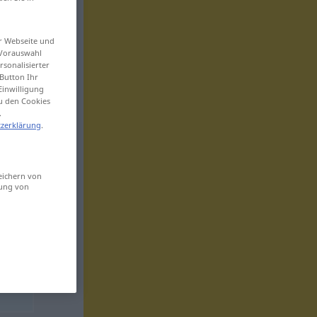
er Webseite und
 Vorauswahl
sonalisierter
Button Ihr
Einwilligung
zu den Cookies
.
zerklärung
.
eichern von
sung von