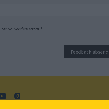
m Sie ein Häkchen setzen.*
Feedback absend
ook
YouTube
Instagram