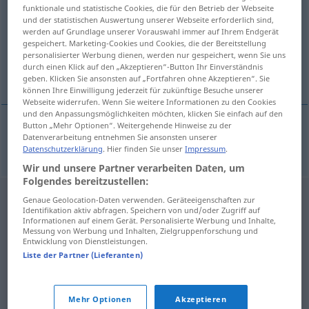
funktionale und statistische Cookies, die für den Betrieb der Webseite
und der statistischen Auswertung unserer Webseite erforderlich sind,
Übersicht aller Übersetzungen
werden auf Grundlage unserer Vorauswahl immer auf Ihrem Endgerät
(Für mehr Details die Übersetzung anklicken/antippen)
gespeichert. Marketing-Cookies und Cookies, die der Bereitstellung
personalisierter Werbung dienen, werden nur gespeichert, wenn Sie uns
durch einen Klick auf den „Akzeptieren“-Button Ihr Einverständnis
anziehen
geben. Klicken Sie ansonsten auf „Fortfahren ohne Akzeptieren“. Sie
können Ihre Einwilligung jederzeit für zukünftige Besuche unserer
Webseite widerrufen. Wenn Sie weitere Informationen zu den Cookies
und den Anpassungsmöglichkeiten möchten, klicken Sie einfach auf den
Button „Mehr Optionen“. Weitergehende Hinweise zu der
Datenverarbeitung entnehmen Sie ansonsten unserer
anziehen
tiltrekke
Datenschutzerklärung
. Hier finden Sie unser
Impressum
.
Wir und unsere Partner verarbeiten Daten, um
Folgendes bereitzustellen:
Genaue Geolocation-Daten verwenden. Geräteeigenschaften zur
Identifikation aktiv abfragen. Speichern von und/oder Zugriff auf
Informationen auf einem Gerät. Personalisierte Werbung und Inhalte,
Messung von Werbung und Inhalten, Zielgruppenforschung und
Entwicklung von Dienstleistungen.
Liste der Partner (Lieferanten)
Mehr Optionen
Akzeptieren