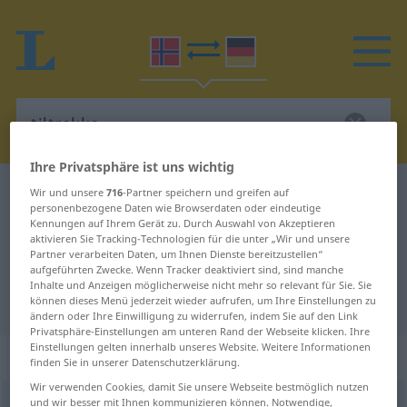
Ihre Privatsphäre ist uns wichtig
Norwegisch-Deutsch Wörterbuch
tiltrekke
Wir und unsere
716
-Partner speichern und greifen auf
personenbezogene Daten wie Browserdaten oder eindeutige
Norwegisch-Deutsch Übersetzung
Kennungen auf Ihrem Gerät zu. Durch Auswahl von Akzeptieren
aktivieren Sie Tracking-Technologien für die unter „Wir und unsere
für "tiltrekke"
Partner verarbeiten Daten, um Ihnen Dienste bereitzustellen“
aufgeführten Zwecke. Wenn Tracker deaktiviert sind, sind manche
Inhalte und Anzeigen möglicherweise nicht mehr so relevant für Sie. Sie
"tiltrekke" Deutsch Übersetzung
können dieses Menü jederzeit wieder aufrufen, um Ihre Einstellungen zu
ändern oder Ihre Einwilligung zu widerrufen, indem Sie auf den Link
Privatsphäre-Einstellungen am unteren Rand der Webseite klicken. Ihre
Einstellungen gelten innerhalb unseres Website. Weitere Informationen
„tiltrekke“
: starkes Verb
finden Sie in unserer Datenschutzerklärung.
Wir verwenden Cookies, damit Sie unsere Webseite bestmöglich nutzen
und wir besser mit Ihnen kommunizieren können. Notwendige,
tiltrekke
st