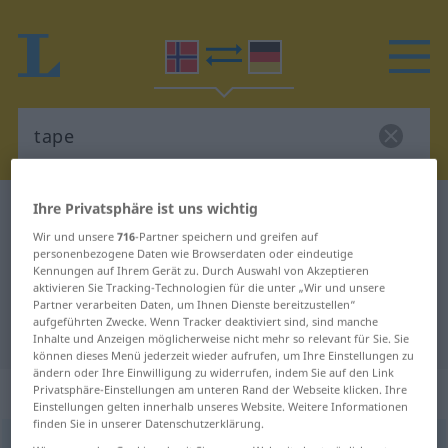
Ihre Privatsphäre ist uns wichtig
Norwegisch-Deutsch Wörterbuch
tape
Wir und unsere
716
-Partner speichern und greifen auf
Norwegisch-Deutsch Übersetzung
personenbezogene Daten wie Browserdaten oder eindeutige
für "tape"
Kennungen auf Ihrem Gerät zu. Durch Auswahl von Akzeptieren
aktivieren Sie Tracking-Technologien für die unter „Wir und unsere
Partner verarbeiten Daten, um Ihnen Dienste bereitzustellen“
aufgeführten Zwecke. Wenn Tracker deaktiviert sind, sind manche
"tape" Deutsch Übersetzung
Inhalte und Anzeigen möglicherweise nicht mehr so relevant für Sie. Sie
können dieses Menü jederzeit wieder aufrufen, um Ihre Einstellungen zu
ändern oder Ihre Einwilligung zu widerrufen, indem Sie auf den Link
„tape“
: Maskulinum
Privatsphäre-Einstellungen am unteren Rand der Webseite klicken. Ihre
Einstellungen gelten innerhalb unseres Website. Weitere Informationen
finden Sie in unserer Datenschutzerklärung.
tape
m