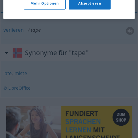
Mehr Optionen
Akzeptieren
verlieren
tape
Synonyme für "tape"
late
,
miste
© LibreOffice