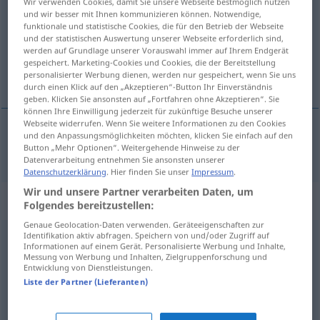
Wir verwenden Cookies, damit Sie unsere Webseite bestmöglich nutzen
und wir besser mit Ihnen kommunizieren können. Notwendige,
Übersicht aller Übersetzungen
funktionale und statistische Cookies, die für den Betrieb der Webseite
und der statistischen Auswertung unserer Webseite erforderlich sind,
(Für mehr Details die Übersetzung anklicken/antippen)
werden auf Grundlage unserer Vorauswahl immer auf Ihrem Endgerät
gespeichert. Marketing-Cookies und Cookies, die der Bereitstellung
Klebeband
personalisierter Werbung dienen, werden nur gespeichert, wenn Sie uns
durch einen Klick auf den „Akzeptieren“-Button Ihr Einverständnis
geben. Klicken Sie ansonsten auf „Fortfahren ohne Akzeptieren“. Sie
können Ihre Einwilligung jederzeit für zukünftige Besuche unserer
Webseite widerrufen. Wenn Sie weitere Informationen zu den Cookies
und den Anpassungsmöglichkeiten möchten, klicken Sie einfach auf den
Klebeband
n
tape
Button „Mehr Optionen“. Weitergehende Hinweise zu der
Datenverarbeitung entnehmen Sie ansonsten unserer
Datenschutzerklärung
. Hier finden Sie unser
Impressum
.
Wir und unsere Partner verarbeiten Daten, um
„tape“
: transitives Verb
Folgendes bereitzustellen:
Genaue Geolocation-Daten verwenden. Geräteeigenschaften zur
Identifikation aktiv abfragen. Speichern von und/oder Zugriff auf
tape
v/t
Informationen auf einem Gerät. Personalisierte Werbung und Inhalte,
Messung von Werbung und Inhalten, Zielgruppenforschung und
Übersicht aller Übersetzungen
Entwicklung von Dienstleistungen.
Liste der Partner (Lieferanten)
(Für mehr Details die Übersetzung anklicken/antippen)
verlieren