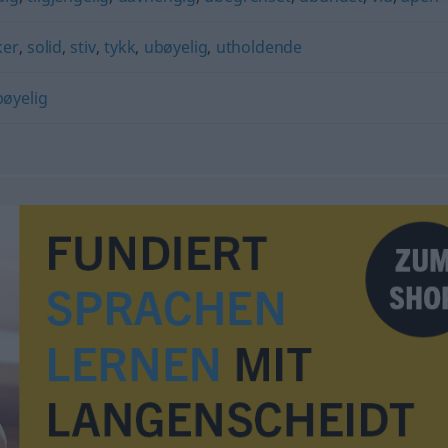
ker
,
solid
,
stiv
,
tykk
,
ubøyelig
,
utholdende
øyelig