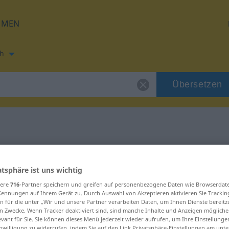
HMEN
h
Übersetzen
ng für "sterk"
atsphäre ist uns wichtig
sere
716
-Partner speichern und greifen auf personenbezogene Daten wie Browserdat
Kennungen auf Ihrem Gerät zu. Durch Auswahl von Akzeptieren aktivieren Sie Trackin
n für die unter „Wir und unsere Partner verarbeiten Daten, um Ihnen Dienste bereitz
n Zwecke. Wenn Tracker deaktiviert sind, sind manche Inhalte und Anzeigen mögliche
evant für Sie. Sie können dieses Menü jederzeit wieder aufrufen, um Ihre Einstellung
inwilligung zu widerrufen, indem Sie auf den Link Privatsphäre-Einstellungen am unt