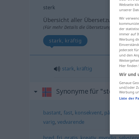
Webseite kli
sterk
unserer Dat
Wir verwend
Übersicht aller Übersetzungen
kommunizier
(Für mehr Details die Übersetzung anklicken/an
der statist
immer auf I
Werbung die
stark, kräftig
Einverständ
jederzeit f
und den Anp
Weitergehen
Hier finden
stark
,
kräftig
Wir und 
Genaue Geol
und/oder Zu
Synonyme für "sterk"
Werbung und
Liste der P
bastant
,
fast
,
konsekvent
,
pågående
,
pås
varig
,
vedvarende
bred
,
fri
,
gratis
,
kreativ
,
myndig
,
selvsten