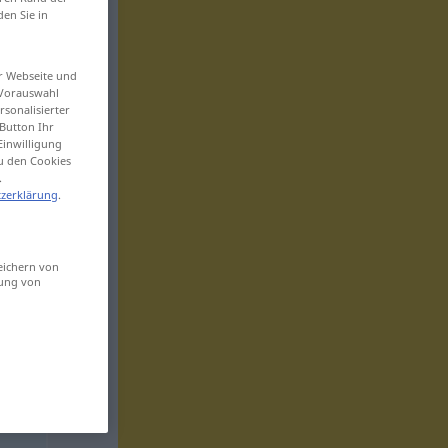
den Sie in
er Webseite und
 Vorauswahl
sonalisierter
Button Ihr
Einwilligung
zu den Cookies
.
zerklärung
.
eichern von
sung von