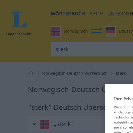
WÖRTERBUCH
SHOP
UNTERNE
Norwegisch
Deutsc
Norwegisch-Deutsch Wörterbuch
sterk
Norwegisch-Deutsch Übersetzu
Ihre Priv
"sterk" Deutsch Übersetzung
Wir und un
eindeutige 
Technologie
„sterk“
aufgeführte
mehr so rel
oder Ihre E