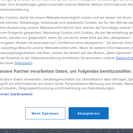
cken. Ihre Einstellungen gelten innerhalb unseres Website. Weitere Informationen fin
enschutzerklärung.
en Cookies, damit Sie unsere Webseite bestmöglich nutzen und wir besser mit Ihnen
en können. Notwendige, funktionale und statistische Cookies, die für den Betrieb d
tippen)
ischen Auswertung unserer Webseite erforderlich sind, werden auf Grundlage unserer
hrem Endgerät gespeichert. Marketing-Cookies und Cookies, die der Bereitstellung per
nen, werden nur gespeichert, wenn Sie uns durch einen Klick auf den „Akzeptieren“-
nis geben. Klicken Sie ansonsten auf „Fortfahren ohne Akzeptieren“. Sie können Ihre 
ür zukünftige Besuche unserer Webseite widerrufen. Wenn Sie weitere Informationen 
assungsmöglichkeiten möchten, klicken Sie einfach auf den Button „Mehr Optionen“
de Hinweise zu der Datenverarbeitung entnehmen Sie ansonsten unserer
Datenschut
 Sie unser
Impressum
.
sterk
unsere Partner verarbeiten Daten, um Folgendes bereitzustellen:
ocation-Daten verwenden. Geräteeigenschaften zur Identifikation aktiv abfragen. Sp
griff auf Informationen auf einem Gerät. Personalisierte Werbung und Inhalte, Mes
 Inhalten, Zielgruppenforschung und Entwicklung von Dienstleistungen.
artner (Lieferanten)
tåelig
,
seig
,
sta
,
tverr
,
ubøyelig
,
umedgjørlig
,
utholdende
,
Mehr Optionen
Akzeptieren
dig
,
tilgjengelig
,
uavhengig
,
ubegrenset
,
ubundet
,
vid
,
åpen