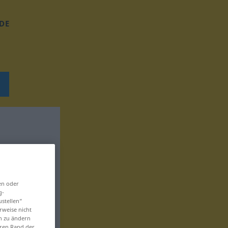
DE
en oder
g-
ustellen“
rweise nicht
en zu ändern
eren Rand der