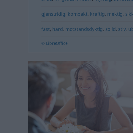
gjenstridig
,
kompakt
,
kraftig
,
mektig
,
sik
fast
,
hard
,
motstandsdyktig
,
solid
,
stiv
,
ub
© LibreOffice