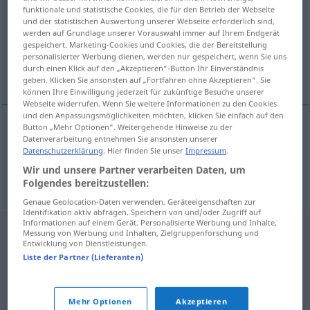
funktionale und statistische Cookies, die für den Betrieb der Webseite
und der statistischen Auswertung unserer Webseite erforderlich sind,
Übersicht aller Übersetzungen
werden auf Grundlage unserer Vorauswahl immer auf Ihrem Endgerät
(Für mehr Details die Übersetzung anklicken/antippen)
gespeichert. Marketing-Cookies und Cookies, die der Bereitstellung
personalisierter Werbung dienen, werden nur gespeichert, wenn Sie uns
durch einen Klick auf den „Akzeptieren“-Button Ihr Einverständnis
schmecken, kosten
geben. Klicken Sie ansonsten auf „Fortfahren ohne Akzeptieren“. Sie
können Ihre Einwilligung jederzeit für zukünftige Besuche unserer
Webseite widerrufen. Wenn Sie weitere Informationen zu den Cookies
und den Anpassungsmöglichkeiten möchten, klicken Sie einfach auf den
Button „Mehr Optionen“. Weitergehende Hinweise zu der
Datenverarbeitung entnehmen Sie ansonsten unserer
schmecken
smake
Datenschutzerklärung
. Hier finden Sie unser
Impressum
.
Wir und unsere Partner verarbeiten Daten, um
kosten
smake
Folgendes bereitzustellen:
Genaue Geolocation-Daten verwenden. Geräteeigenschaften zur
Identifikation aktiv abfragen. Speichern von und/oder Zugriff auf
Informationen auf einem Gerät. Personalisierte Werbung und Inhalte,
Messung von Werbung und Inhalten, Zielgruppenforschung und
Entwicklung von Dienstleistungen.
Liste der Partner (Lieferanten)
Mehr Optionen
Akzeptieren