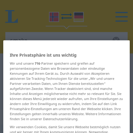
Ihre Privatsphäre ist uns wichtig
Norwegisch-Deutsch Wörterbuch
smake
Wir und unsere
716
-Partner speichern und greifen auf
personenbezogene Daten wie Browserdaten oder eindeutige
Norwegisch-Deutsch Übersetzung
Kennungen auf Ihrem Gerät zu. Durch Auswahl von Akzeptieren
aktivieren Sie Tracking-Technologien für die unter „Wir und unsere
für "smake"
Partner verarbeiten Daten, um Ihnen Dienste bereitzustellen“
aufgeführten Zwecke. Wenn Tracker deaktiviert sind, sind manche
Inhalte und Anzeigen möglicherweise nicht mehr so relevant für Sie. Sie
"smake" Deutsch Übersetzung
können dieses Menü jederzeit wieder aufrufen, um Ihre Einstellungen zu
ändern oder Ihre Einwilligung zu widerrufen, indem Sie auf den Link
Privatsphäre-Einstellungen am unteren Rand der Webseite klicken. Ihre
Einstellungen gelten innerhalb unseres Website. Weitere Informationen
„smake“
finden Sie in unserer Datenschutzerklärung.
Wir verwenden Cookies, damit Sie unsere Webseite bestmöglich nutzen
smake
und wir besser mit Ihnen kommunizieren können. Notwendige,