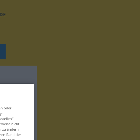
DE
en oder
g-
ustellen“
rweise nicht
en zu ändern
eren Rand der
den Sie in