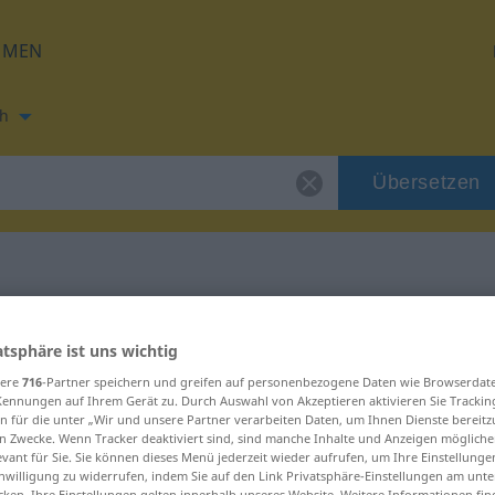
HMEN
h
Übersetzen
ng für "skatte"
atsphäre ist uns wichtig
sere
716
-Partner speichern und greifen auf personenbezogene Daten wie Browserdat
Kennungen auf Ihrem Gerät zu. Durch Auswahl von Akzeptieren aktivieren Sie Trackin
n für die unter „Wir und unsere Partner verarbeiten Daten, um Ihnen Dienste bereitz
n Zwecke. Wenn Tracker deaktiviert sind, sind manche Inhalte und Anzeigen mögliche
evant für Sie. Sie können dieses Menü jederzeit wieder aufrufen, um Ihre Einstellung
inwilligung zu widerrufen, indem Sie auf den Link Privatsphäre-Einstellungen am unt
cken. Ihre Einstellungen gelten innerhalb unseres Website. Weitere Informationen fin