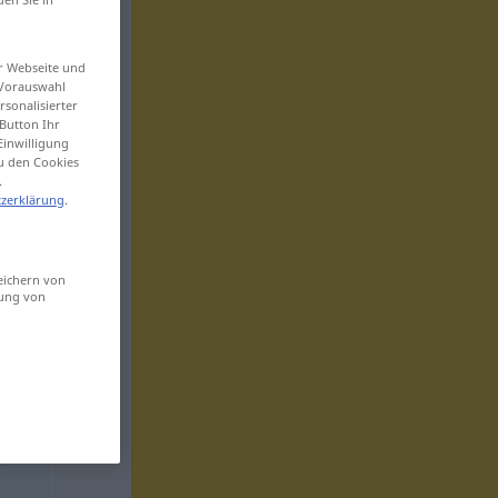
er Webseite und
 Vorauswahl
sonalisierter
Button Ihr
Einwilligung
zu den Cookies
.
zerklärung
.
eichern von
sung von