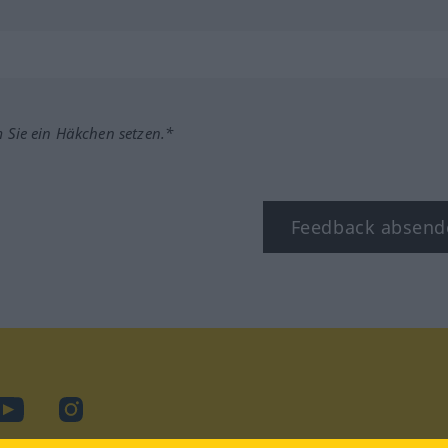
m Sie ein Häkchen setzen.*
Feedback absend
ook
YouTube
Instagram