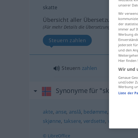
unserer Dat
skatte
Wir verwend
Übersicht aller Übersetzungen
kommunizier
der statist
(Für mehr Details die Übersetzung anklicken/an
immer auf I
Werbung die
Steuern zahlen
Einverständ
jederzeit f
und den Anp
Weitergehen
Hier finden
Steuern
zahlen
Wir und 
Genaue Geol
und/oder Zu
Werbung und
Synonyme für "skatte"
Liste der P
akte
,
anse
,
anslå
,
bedømme
,
beregne
,
be
skjønne
,
taksere
,
verdsette
,
vurdere
© LibreOffice