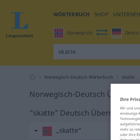
WÖRTERBUCH
SHOP
UNTERNE
Norwegisch
Deutsc
Norwegisch-Deutsch Wörterbuch
skatte
Norwegisch-Deutsch Übersetzu
Ihre Priv
Wir und un
"skatte" Deutsch Übersetzung
eindeutige 
Technologie
aufgeführte
„skatte“
mehr so rel
oder Ihre E
Webseite kli