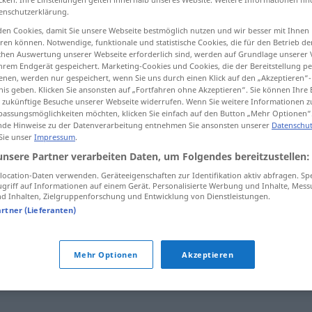
enschutzerklärung.
en Cookies, damit Sie unsere Webseite bestmöglich nutzen und wir besser mit Ihnen
en können. Notwendige, funktionale und statistische Cookies, die für den Betrieb d
ischen Auswertung unserer Webseite erforderlich sind, werden auf Grundlage unserer
tippen)
hrem Endgerät gespeichert. Marketing-Cookies und Cookies, die der Bereitstellung per
nen, werden nur gespeichert, wenn Sie uns durch einen Klick auf den „Akzeptieren“-
nis geben. Klicken Sie ansonsten auf „Fortfahren ohne Akzeptieren“. Sie können Ihre 
ür zukünftige Besuche unserer Webseite widerrufen. Wenn Sie weitere Informationen 
assungsmöglichkeiten möchten, klicken Sie einfach auf den Button „Mehr Optionen“
de Hinweise zu der Datenverarbeitung entnehmen Sie ansonsten unserer
Datenschut
 Sie unser
Impressum
.
skatte
unsere Partner verarbeiten Daten, um Folgendes bereitzustellen:
ocation-Daten verwenden. Geräteeigenschaften zur Identifikation aktiv abfragen. Sp
griff auf Informationen auf einem Gerät. Personalisierte Werbung und Inhalte, Mes
 Inhalten, Zielgruppenforschung und Entwicklung von Dienstleistungen.
artner (Lieferanten)
trakte
,
dømme
,
kritisere
,
måle
,
overveie
,
regne
,
sensurere
,
Mehr Optionen
Akzeptieren