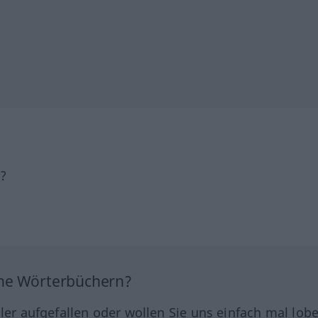
h?
ine Wörterbüchern?
hler aufgefallen oder wollen Sie uns einfach mal lob