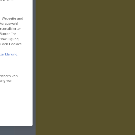
er Webseite und
 Vorauswahl
sonalisierter
Button Ihr
Einwilligung
zu den Cookies
.
zerklärung
.
eichern von
sung von