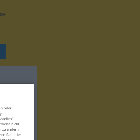
DE
en oder
g-
ustellen“
rweise nicht
en zu ändern
eren Rand der
den Sie in