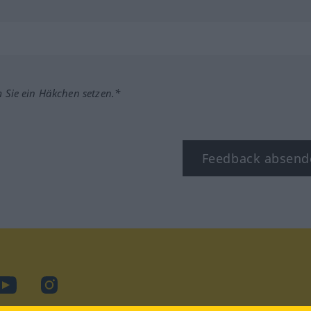
m Sie ein Häkchen setzen.*
Feedback absend
ook
YouTube
Instagram