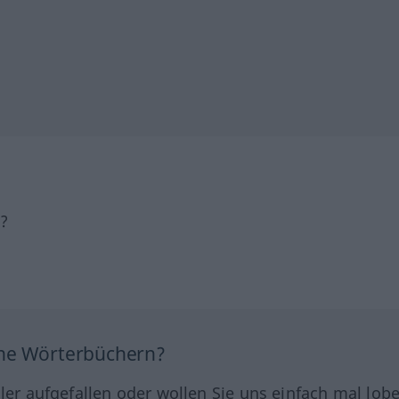
h?
ine Wörterbüchern?
hler aufgefallen oder wollen Sie uns einfach mal lob