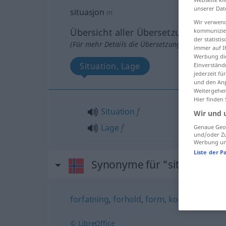
unserer Dat
situasjon
m
Wir verwend
Übersicht aller Übersetzungen
kommunizier
der statist
(Für mehr Details die Übersetzung anklicken/an
immer auf I
Werbung die
Situation, Lage
Einverständ
jederzeit f
und den Anp
Weitergehen
Hier finden
Situation
f
Wir und 
Lage
f
Genaue Geol
und/oder Zu
Werbung und
Liste der P
Synonyme für "situasjon"
forfatning
,
forhold
,
form
,
kondisjon
,
oms
© LibreOffice