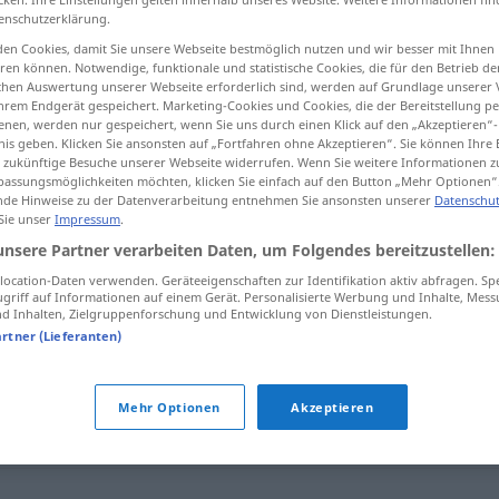
enschutzerklärung.
en Cookies, damit Sie unsere Webseite bestmöglich nutzen und wir besser mit Ihnen
en können. Notwendige, funktionale und statistische Cookies, die für den Betrieb d
ischen Auswertung unserer Webseite erforderlich sind, werden auf Grundlage unserer
tippen)
hrem Endgerät gespeichert. Marketing-Cookies und Cookies, die der Bereitstellung per
nen, werden nur gespeichert, wenn Sie uns durch einen Klick auf den „Akzeptieren“-
nis geben. Klicken Sie ansonsten auf „Fortfahren ohne Akzeptieren“. Sie können Ihre 
ür zukünftige Besuche unserer Webseite widerrufen. Wenn Sie weitere Informationen 
assungsmöglichkeiten möchten, klicken Sie einfach auf den Button „Mehr Optionen“
de Hinweise zu der Datenverarbeitung entnehmen Sie ansonsten unserer
Datenschut
 Sie unser
Impressum
.
situasjon
unsere Partner verarbeiten Daten, um Folgendes bereitzustellen:
ocation-Daten verwenden. Geräteeigenschaften zur Identifikation aktiv abfragen. Sp
griff auf Informationen auf einem Gerät. Personalisierte Werbung und Inhalte, Mes
 Inhalten, Zielgruppenforschung und Entwicklung von Dienstleistungen.
artner (Lieferanten)
Mehr Optionen
Akzeptieren
tendighet
,
orden
,
skikk
,
stand
,
status
,
stilling
,
tilstand