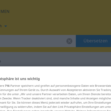
HMEN
h
Übersetzen
n
ng für "situasjon"
atsphäre ist uns wichtig
sere
716
-Partner speichern und greifen auf personenbezogene Daten wie Browserdat
ng
Kennungen auf Ihrem Gerät zu. Durch Auswahl von Akzeptieren aktivieren Sie Trackin
n für die unter „Wir und unsere Partner verarbeiten Daten, um Ihnen Dienste bereitz
n Zwecke. Wenn Tracker deaktiviert sind, sind manche Inhalte und Anzeigen mögliche
evant für Sie. Sie können dieses Menü jederzeit wieder aufrufen, um Ihre Einstellung
inwilligung zu widerrufen, indem Sie auf den Link Privatsphäre-Einstellungen am unt
cken. Ihre Einstellungen gelten innerhalb unseres Website. Weitere Informationen fin